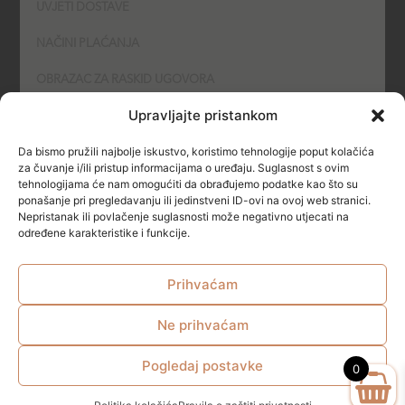
UVJETI DOSTAVE
NAČINI PLAĆANJA
OBRAZAC ZA RASKID UGOVORA
Upravljajte pristankom
POLITIKA KOLAČIĆA (COOKIES)
Da bismo pružili najbolje iskustvo, koristimo tehnologije poput kolačića
SIGURNOST
za čuvanje i/ili pristup informacijama o uređaju. Suglasnost s ovim
tehnologijama će nam omogućiti da obrađujemo podatke kao što su
ponašanje pri pregledavanju ili jedinstveni ID-ovi na ovoj web stranici.
NAČINI PLAĆANJA
Nepristanak ili povlačenje suglasnosti može negativno utjecati na
određene karakteristike i funkcije.
Prihvaćam
Ne prihvaćam
© All rights reserved
Pogledaj postavke
0