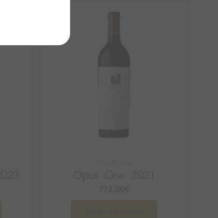
Crvena vina
2023
Opus One 2021
772,00
€
Dodaj u košaricu