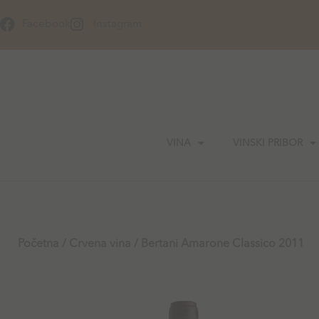
Skip
to
Facebook
Instagram
content
VINA
VINSKI PRIBOR
Početna
/
Crvena vina
/ Bertani Amarone Classico 2011