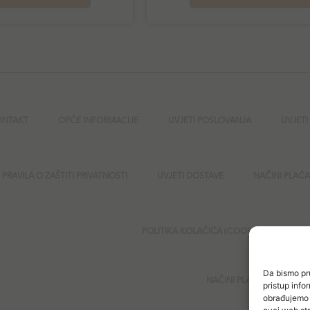
ONTAKT
OPĆE INFORMACIJE
UVJETI POSLOVANJA
UVJETI
PRAVILA O ZAŠTITI PRIVATNOSTI
UVJETI DOSTAVE
NAČINI PLAĆ
POLITIKA KOLAČIĆA (COOKIES)
SI
Da bismo pru
NAČINI PLAĆANJA
pristup inf
obrađujemo p