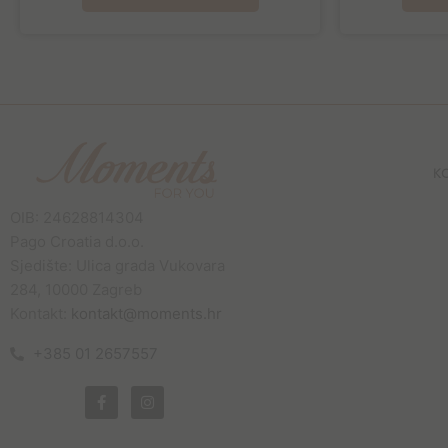
K
OIB: 24628814304
Pago Croatia d.o.o.
Sjedište: Ulica grada Vukovara
284, 10000 Zagreb
Kontakt:
kontakt@moments.hr
+385 01 2657557
F
I
a
n
c
s
e
t
b
a
o
g