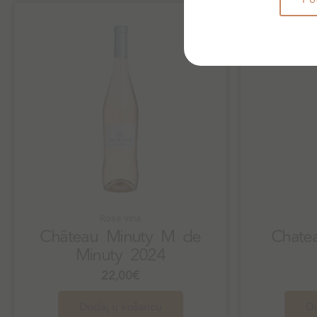
Rose vina
Château Minuty M de
Chatea
Minuty 2024
22,00
€
Dodaj u košaricu
Do