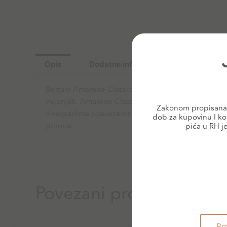
Opis
Dodatne informacije
Bertani Amarone Classico 2011 je vječno bezvremensko
mijenjati. Amarone Classico proizvodi se od grožđa 
Zakonom propisana 
vinogradima posvećenim proizvodnji grožđa sušenj
dob za kupovinu I ko
prirode.
pića u RH j
Povezani proizvodi
Po