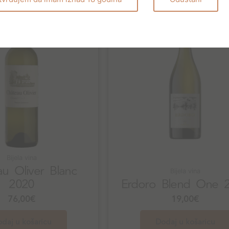
Bijela vina
u Oliver Blanc
Bijela vina
2020
Erdoro Blend One 
76,00
€
19,00
€
daj u košaricu
Dodaj u košaricu