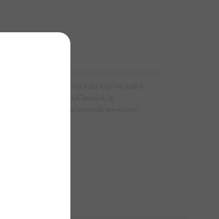
dio. Radi se o klasičnom stilu koji ne treba
rcu polja Valpolicella Classica, u
 se o savršenom skladu između vremena i