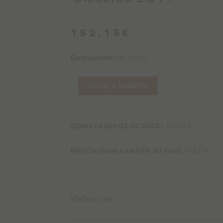
152,15
€
Bertani
Dostupnost:
Na zalihi
Amarone
Classico
Dodaj u košaricu
2011
količina
Cijena na dan 02.05.2025.:
152,15
€
Najniža cijena u zadnjih 30 dana:
152,15
€
Vječno vino.