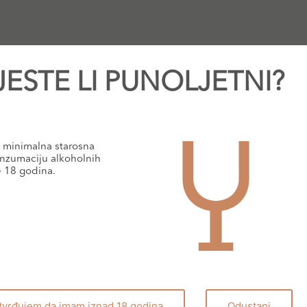
JESTE LI PUNOLJETNI?
 vino koje izražava jedinstveni stil, koji je Bertani uvijek slije
Corvina i Rondinella, uzgojeno na brežuljcima Tenuta Novare, u s
minimalna starosna
em. Bertani proizvodi Amarone Classico od 1958.godine, a radi
nzumaciju alkoholnih
e 18 godina.
tvrđujem da imam iznad 18 godina
Odustani