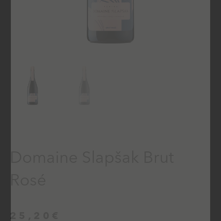
Domaine Slapšak Brut
Rosé
25,20
€