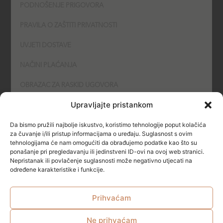
PODNOŠENJE PRIGOVORA
PRAVILA O ZAŠTITI PRIVATNOSTI
UVJETI DOSTAVE
NAČINI PLAĆANJA
OBRAZAC ZA RASKID UGOVORA
Upravljajte pristankom
POLITIKA KOLAČIĆA (COOKIES)
Da bismo pružili najbolje iskustvo, koristimo tehnologije poput kolačića
SIGURNOST
za čuvanje i/ili pristup informacijama o uređaju. Suglasnost s ovim
tehnologijama će nam omogućiti da obrađujemo podatke kao što su
ponašanje pri pregledavanju ili jedinstveni ID-ovi na ovoj web stranici.
NAČINI PLAĆANJA
Nepristanak ili povlačenje suglasnosti može negativno utjecati na
određene karakteristike i funkcije.
Prihvaćam
Ne prihvaćam