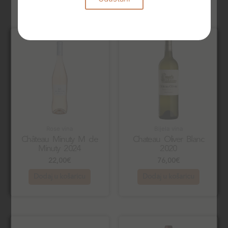
Rose vina
Bijela vina
Château Minuty M de
Chateau Oliver Blanc
Minuty 2024
2020
22,00
€
76,00
€
Dodaj u košaricu
Dodaj u košaricu