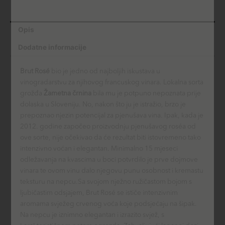
Opis
Dodatne informacije
Brut Rosé
bio je jedno od najboljih iskustava u
vinogradarstvu za njihovog francuskog vinara. Lokalna sorta
grožđa
Žametna črnina
bila mu je potpuno nepoznata prije
dolaska u Sloveniju. No, nakon što ju je istražio, brzo je
prepoznao njezin potencijal za pjenušava vina. Ipak, kada je
2012. godine započeo proizvodnju pjenušavog roséa od
ove sorte, nije očekivao da će rezultat biti istovremeno tako
intenzivno voćan i elegantan. Minimalno 15 mjeseci
odležavanja na kvascima u boci potvrdilo je prve dojmove
vinara te ovom vinu dalo njegovu punu osobnost i kremastu
teksturu na nepcu.Sa svojom nježno ružičastom bojom s
ljubičastim odsjajem, Brut Rosé se ističe intenzivnim
aromama svježeg crvenog voća koje podsjećaju na šipak.
Na nepcu je iznimno elegantan i izrazito svjež, s