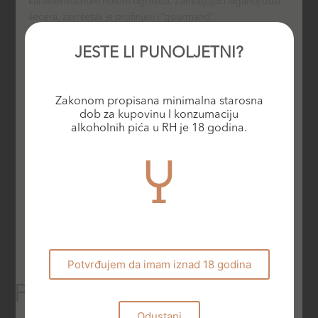
karakterističnom notom ogrozda. Zahvaljujući laganoj dozi
šećera, završetak je profinjen i “gourmand”.
Preporuke za posluživanje
JESTE LI PUNOLJETNI?
Brut Rosé idealan je kao aperitiv, ali je također savršen
pratitelj za zabave uz ples cijele noći. Na stolu, Brut Rosé se
izvrsno slaže s salatom od jagoda ili lososom “en papillote”.
Zakonom propisana minimalna starosna
Također je božanstven uz svježe deserte s dodirom
dob za kupovinu I konzumaciju
kiselosti, poput tradicionalnih slovenskih
sneženih
alkoholnih pića u RH je 18 godina.
kepa
(snježne grude), u interpretaciji kuhara iz Gostilne
Repovž (Michelinov Bib gourmand, Šentjanž, Slovenija) ili uz
pitu od malina.
Brut Rosé
najbolje se poslužuje na temperaturi od 10˚C.
Potvrđujem da imam iznad 18 godina
Povezani proizvodi
Odustani