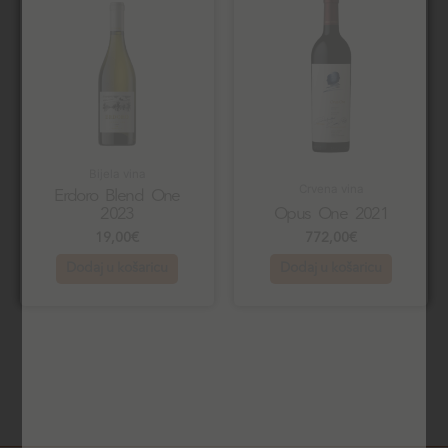
Bijela vina
Crvena vina
Erdoro Blend One
2023
Opus One 2021
19,00
€
772,00
€
Dodaj u košaricu
Dodaj u košaricu