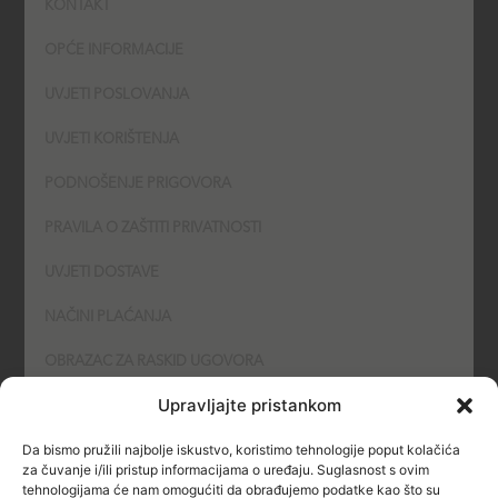
KONTAKT
f
OPĆE INFORMACIJE
UVJETI POSLOVANJA
UVJETI KORIŠTENJA
PODNOŠENJE PRIGOVORA
PRAVILA O ZAŠTITI PRIVATNOSTI
UVJETI DOSTAVE
NAČINI PLAĆANJA
OBRAZAC ZA RASKID UGOVORA
Upravljajte pristankom
POLITIKA KOLAČIĆA (COOKIES)
Da bismo pružili najbolje iskustvo, koristimo tehnologije poput kolačića
SIGURNOST
za čuvanje i/ili pristup informacijama o uređaju. Suglasnost s ovim
tehnologijama će nam omogućiti da obrađujemo podatke kao što su