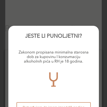
Povezani proizvodi
JESTE LI PUNOLJETNI?
Zakonom propisana minimalna starosna
dob za kupovinu I konzumaciju
alkoholnih pića u RH je 18 godina.
Rose vina
Bijela vina
Château Minuty M de
Chateau Oliver Blanc
Minuty 2024
2020