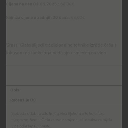
Cijena na dan 02.05.2025.:
68,00
€
Najniža cijena u zadnjih 30 dana:
68,00
€
Grassl Glass slijedi tradicionalne tehnike izrade čaša s
fokusom na funkcionalni dizajn usmjeren na vino.
Opis
Recenzije (0)
Sloboda odabira bilo kojeg vina tijekom bilo koje faze
njegovog života. Čaša za sve namjene, ali idealna za bijela
vina odležana u hrastu.