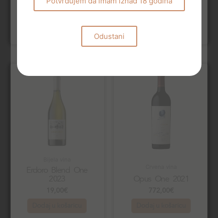
Potvrđujem da imam iznad 18 godina
22,00
€
76,00
€
Dodaj u košaricu
Dodaj u košaricu
Odustani
Bijela vina
Crvena vina
Erdoro Blend One
2023
Opus One 2021
19,00
€
772,00
€
Dodaj u košaricu
Dodaj u košaricu