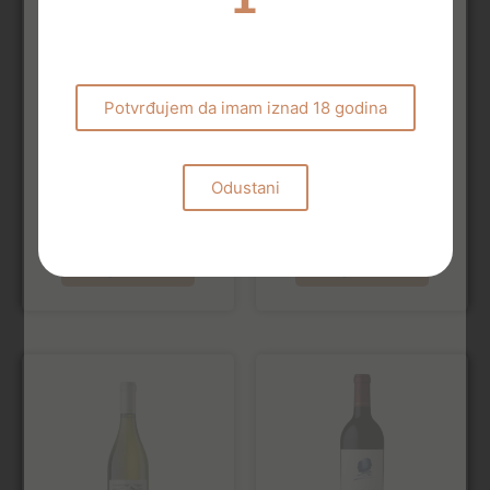
Potvrđujem da imam iznad 18 godina
Rose vina
Bijela vina
Odustani
Château Minuty M de
Chateau Oliver Blanc
Minuty 2024
2020
22,00
€
76,00
€
Dodaj u košaricu
Dodaj u košaricu