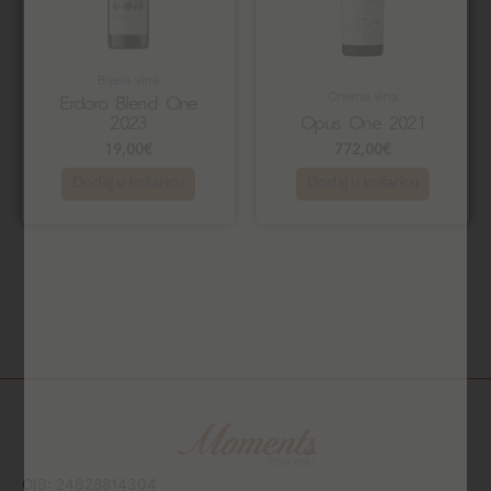
Bijela vina
Crvena vina
Erdoro Blend One
2023
Opus One 2021
19,00
€
772,00
€
Dodaj u košaricu
Dodaj u košaricu
OIB: 24628814304