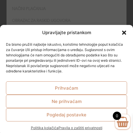
NAČINI PLAĆANJA
OBRAZAC ZA RASKID UGOVORA
Upravljajte pristankom
POLITIKA KOLAČIĆA (COOKIES)
Da bismo pružili najbolje iskustvo, koristimo tehnologije poput kolačića
SIGURNOST
za čuvanje i/ili pristup informacijama o uređaju. Suglasnost s ovim
tehnologijama će nam omogućiti da obrađujemo podatke kao što su
ponašanje pri pregledavanju ili jedinstveni ID-ovi na ovoj web stranici.
NAČINI PLAĆANJA
Nepristanak ili povlačenje suglasnosti može negativno utjecati na
određene karakteristike i funkcije.
Prihvaćam
Ne prihvaćam
© All rights reserved
Pogledaj postavke
0
Politika kolačića
Pravila o zaštiti privatnosti