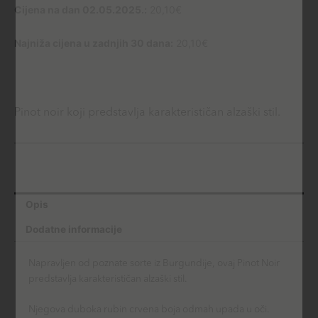
Cijena na dan 02.05.2025.:
20,10
€
Najniža cijena u zadnjih 30 dana:
20,10
€
Pinot noir koji predstavlja karakterističan alzaški stil.
Opis
Dodatne informacije
Napravljen od poznate sorte iz Burgundije, ovaj Pinot Noir
predstavlja karakterističan alzaški stil.
Njegova duboka rubin crvena boja odmah upada u oči.