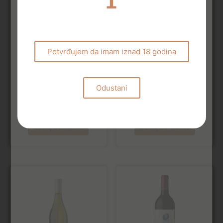
Potvrđujem da imam iznad 18 godina
Rose vina
Bijela vina
Odustani
Château Minuty M de
Chateau Oliver Blanc
Minuty 2024
2020
22,00
€
76,00
€
Dodaj u košaricu
Dodaj u košaricu