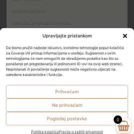
UVJETI DOSTAVE
NAČINI PLAĆANJA
OBRAZAC ZA RASKID UGOVORA
Upravljajte pristankom
POLITIKA KOLAČIĆA (COOKIES)
Da bismo pružili najbolje iskustvo, koristimo tehnologije poput kolačića
SIGURNOST
za čuvanje i/ili pristup informacijama o uređaju. Suglasnost s ovim
tehnologijama će nam omogućiti da obrađujemo podatke kao što su
ponašanje pri pregledavanju ili jedinstveni ID-ovi na ovoj web stranici.
NAČINI PLAĆANJA
Nepristanak ili povlačenje suglasnosti može negativno utjecati na
određene karakteristike i funkcije.
Prihvaćam
Ne prihvaćam
© All rights reserved
Pogledaj postavke
0
Politika kolačića
Pravila o zaštiti privatnosti