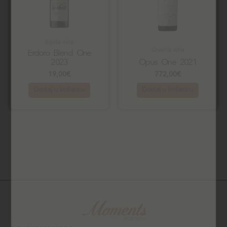
Bijela vina
Crvena vina
Erdoro Blend One
2023
Opus One 2021
19,00
€
772,00
€
Dodaj u košaricu
Dodaj u košaricu