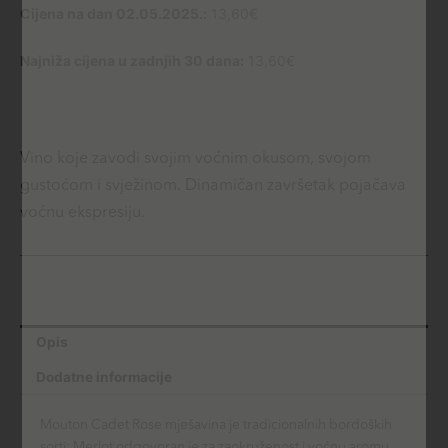
Cijena na dan 02.05.2025.:
13,60
€
Najniža cijena u zadnjih 30 dana:
13,60
€
Vino koje zavodi svojim voćnim okusom, svojom
gustoćom i svježinom. Dinamičan završetak pojačava
voćnu ekspresiju.
Opis
Dodatne informacije
Mouton Cadet Rose mješavina je tradicionalnih bordoških
sorti: Merlot odgovoran je za zaokruženost i voćnu aromu,