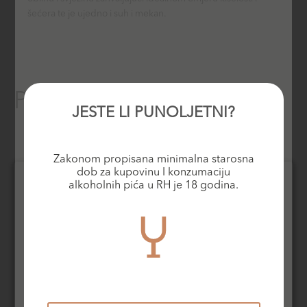
šećera te je ujedno i suh i mekan.
Povezani proizvodi
JESTE LI PUNOLJETNI?
Zakonom propisana minimalna starosna
dob za kupovinu I konzumaciju
alkoholnih pića u RH je 18 godina.
Rose vina
Bijela vina