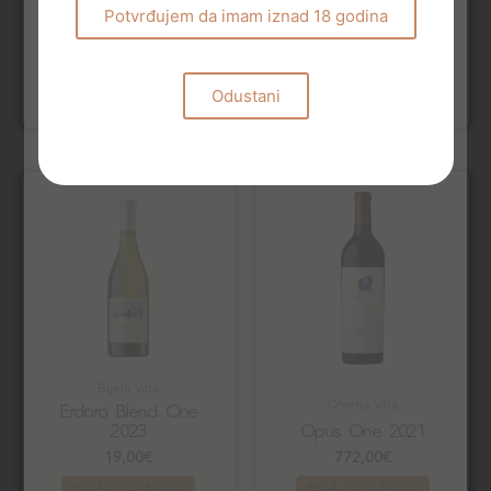
Château Minuty M de
Chateau Oliver Blanc
Potvrđujem da imam iznad 18 godina
Minuty 2024
2020
22,00
€
76,00
€
Dodaj u košaricu
Dodaj u košaricu
Odustani
Bijela vina
Crvena vina
Erdoro Blend One
2023
Opus One 2021
19,00
€
772,00
€