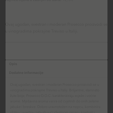
Ovaj ugodan, svestran i moderan Prosecco proizvodi se
u vinogradima pokrajine Treviso u Italiji.
Opis
Dodatne informacije
Ovaj ugodan, svestran i moderan Prosecco proizvodi se u
vinogradima pokrajine Treviso u Italiji. Briljantne, slamnato
žute boje, Prosecco D.O.C. karakteriziraju svježe i voćne
arome. Mješavina aroma varira od cvjetnih do onih zelene
jabuke i breskve. Dobro uravnotežen na nepcu, kombinira
oblinu i svježinu zahvaljujući idealnom omjeru kiselosti i