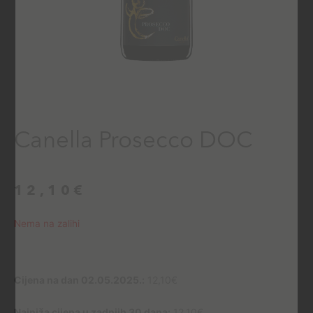
Canella Prosecco DOC
12,10
€
Nema na zalihi
Cijena na dan 02.05.2025.:
12,10
€
Najniža cijena u zadnjih 30 dana:
12,10
€