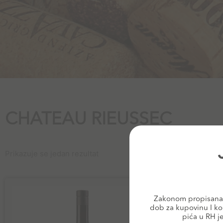
CHATEAU RIEUSSEC
Prikazuje se jedan rezultat
Zakonom propisana 
dob za kupovinu I ko
pića u RH j