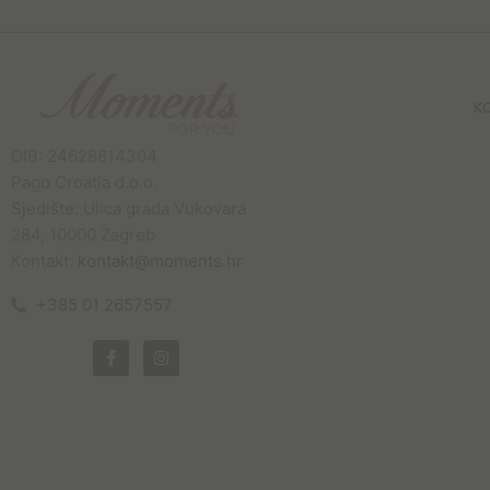
K
OIB: 24628814304
Pago Croatia d.o.o.
Sjedište: Ulica grada Vukovara
284, 10000 Zagreb
Kontakt:
kontakt@moments.hr
+385 01 2657557
F
I
a
n
c
s
e
t
b
a
o
g
o
r
k
a
-
m
f