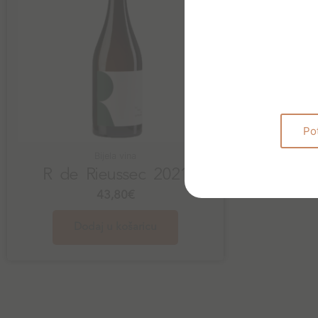
Po
Bijela vina
R de Rieussec 2021
43,80
€
Dodaj u košaricu