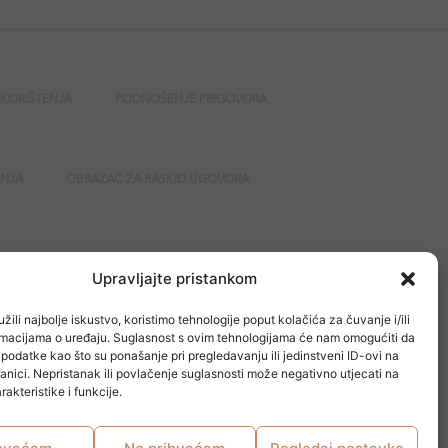
 KORIŠTENJA
PODNOŠENJE PRIGOVORA
ANJA
OBRAZAC ZA RASKID UGOVORA
GURNOST
Upravljajte pristankom
žili najbolje iskustvo, koristimo tehnologije poput kolačića za čuvanje i/ili
ormacijama o uređaju. Suglasnost s ovim tehnologijama će nam omogućiti da
odatke kao što su ponašanje pri pregledavanju ili jedinstveni ID-ovi na
anici. Nepristanak ili povlačenje suglasnosti može negativno utjecati na
akteristike i funkcije.