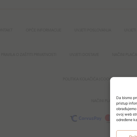
ONTAKT
OPĆE INFORMACIJE
UVJETI POSLOVANJA
UVJETI
PRAVILA O ZAŠTITI PRIVATNOSTI
UVJETI DOSTAVE
NAČINI PLAĆ
POLITIKA KOLAČIĆA (COOKIES)
SI
Da bismo pru
NAČINI PLAĆANJA
pristup inf
obrađujemo p
ovoj web str
određene kar