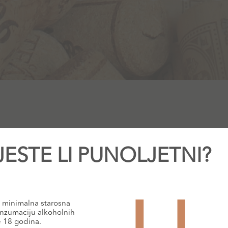
JESTE LI PUNOLJETNI?
minimalna starosna
nzumaciju alkoholnih
e 18 godina.