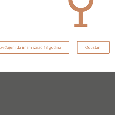
tvrđujem da imam iznad 18 godina
Odustani