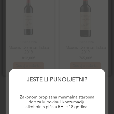
Crvena vina
Crvena vina
Moueix Dominus Estate
Moueix Dominus Estate
2018
2019
812,00
€
765,00
€
Dodaj u košaricu
Dodaj u košaricu
JESTE LI PUNOLJETNI?
Zakonom propisana minimalna starosna
dob za kupovinu I konzumaciju
alkoholnih pića u RH je 18 godina.