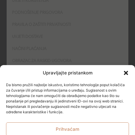
UVJETI KORIŠTENJA
PODNOŠENJE PRIGOVORA
PRAVILA O ZAŠTITI PRIVATNOSTI
UVJETI DOSTAVE
NAČINI PLAĆANJA
OBRAZAC ZA RASKID UGOVORA
Upravljajte pristankom
POLITIKA KOLAČIĆA (COOKIES)
Da bismo pružili najbolje iskustvo, koristimo tehnologije poput kolačića
SIGURNOST
za čuvanje i/ili pristup informacijama o uređaju. Suglasnost s ovim
tehnologijama će nam omogućiti da obrađujemo podatke kao što su
ponašanje pri pregledavanju ili jedinstveni ID-ovi na ovoj web stranici.
NAČINI PLAĆANJA
Nepristanak ili povlačenje suglasnosti može negativno utjecati na
određene karakteristike i funkcije.
Prihvaćam