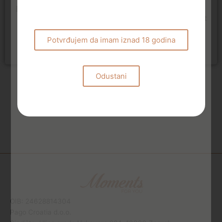
Pjenušava vina
Erdoro Sauvignon Blanc
2024
Terra Falconis Extra Brut
24,00
€
25,50
€
Potvrđujem da imam iznad 18 godina
Pročitaj više
Dodaj u košaricu
Odustani
OIB: 24628814304
Pago Croatia d.o.o.