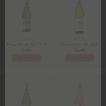
Bijela vina
Bijela vina
Erdoro Blend One 2023
Erdoro Pinot Gris 2022
19,00
€
15,60
€
Dodaj u košaricu
Dodaj u košaricu