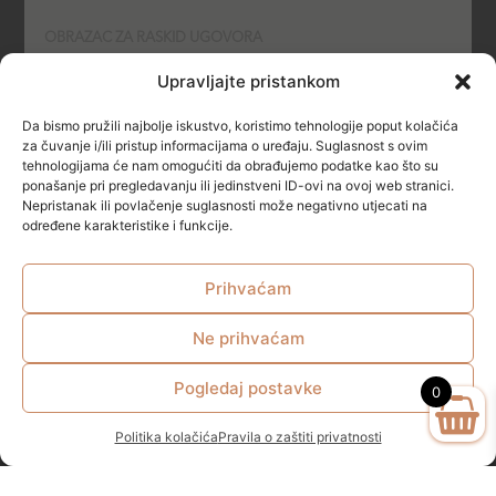
OBRAZAC ZA RASKID UGOVORA
Upravljajte pristankom
POLITIKA KOLAČIĆA (COOKIES)
Da bismo pružili najbolje iskustvo, koristimo tehnologije poput kolačića
SIGURNOST
za čuvanje i/ili pristup informacijama o uređaju. Suglasnost s ovim
tehnologijama će nam omogućiti da obrađujemo podatke kao što su
ponašanje pri pregledavanju ili jedinstveni ID-ovi na ovoj web stranici.
NAČINI PLAĆANJA
Nepristanak ili povlačenje suglasnosti može negativno utjecati na
određene karakteristike i funkcije.
Prihvaćam
Ne prihvaćam
© All rights reserved
Pogledaj postavke
0
Politika kolačića
Pravila o zaštiti privatnosti
Zakonom propisana minimalna starosna dob za kupovinu I