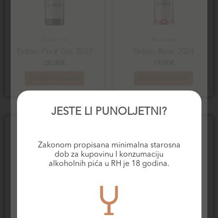
Bijela vina
Rose vina
Erdoro Pinot Gris 2023
Erdoro Rose 2024
20,00
€
19,00
€
Dodaj u košaricu
Dodaj u košaricu
JESTE LI PUNOLJETNI?
Zakonom propisana minimalna starosna
dob za kupovinu I konzumaciju
alkoholnih pića u RH je 18 godina.
NEMA NA ZALIHI
Bijela vina