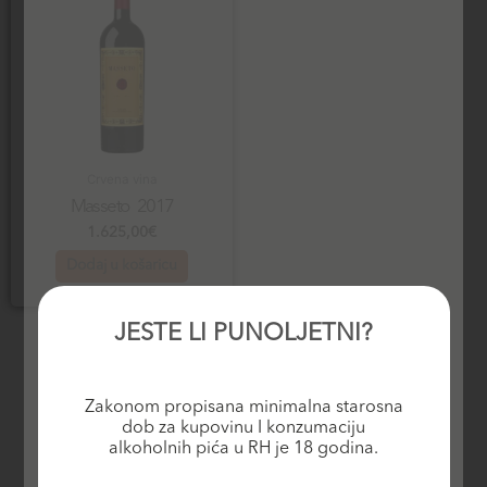
Crvena vina
Masseto 2017
1.625,00
€
Dodaj u košaricu
JESTE LI PUNOLJETNI?
Zakonom propisana minimalna starosna
dob za kupovinu I konzumaciju
alkoholnih pića u RH je 18 godina.