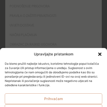
PODNOŠENJE PRIGOVORA
PRAVILA O ZAŠTITI PRIVATNOSTI
UVJETI DOSTAVE
NAČINI PLAĆANJA
OBRAZAC ZA RASKID UGOVORA
Upravljajte pristankom
POLITIKA KOLAČIĆA (COOKIES)
Da bismo pružili najbolje iskustvo, koristimo tehnologije poput kolačića
SIGURNOST
za čuvanje i/ili pristup informacijama o uređaju. Suglasnost s ovim
tehnologijama će nam omogućiti da obrađujemo podatke kao što su
ponašanje pri pregledavanju ili jedinstveni ID-ovi na ovoj web stranici.
NAČINI PLAĆANJA
Nepristanak ili povlačenje suglasnosti može negativno utjecati na
određene karakteristike i funkcije.
Prihvaćam