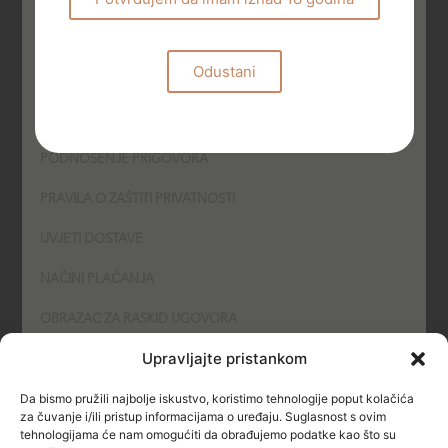
f
OPĆE INFORMACIJE
Odustani
UVJETI POSLOVANJA
UVJETI KORIŠTENJA
PODNOŠENJE PRIGOVORA
PRAVILA O ZAŠTITI PRIVATNOSTI
UVJETI DOSTAVE
NAČINI PLAĆANJA
OBRAZAC ZA RASKID UGOVORA
Upravljajte pristankom
POLITIKA KOLAČIĆA (COOKIES)
Da bismo pružili najbolje iskustvo, koristimo tehnologije poput kolačića
SIGURNOST
za čuvanje i/ili pristup informacijama o uređaju. Suglasnost s ovim
tehnologijama će nam omogućiti da obrađujemo podatke kao što su