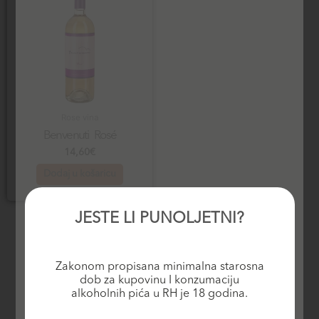
Rose vina
Benvenuti Rosé
14,60
€
Dodaj u košaricu
JESTE LI PUNOLJETNI?
Zakonom propisana minimalna starosna
dob za kupovinu I konzumaciju
alkoholnih pića u RH je 18 godina.