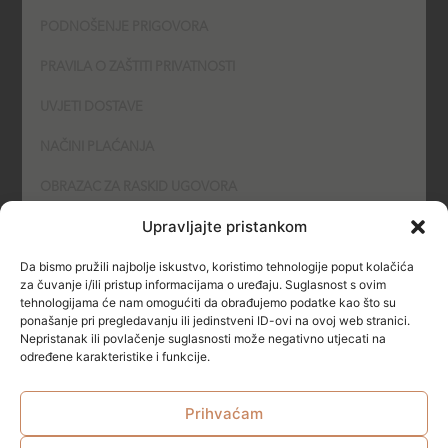
PODNOŠENJE PRIGOVORA
PRAVILA O ZAŠTITI PRIVATNOSTI
UVJETI DOSTAVE
NAČINI PLAĆANJA
OBRAZAC ZA RASKID UGOVORA
Upravljajte pristankom
POLITIKA KOLAČIĆA (COOKIES)
Da bismo pružili najbolje iskustvo, koristimo tehnologije poput kolačića
SIGURNOST
za čuvanje i/ili pristup informacijama o uređaju. Suglasnost s ovim
tehnologijama će nam omogućiti da obrađujemo podatke kao što su
ponašanje pri pregledavanju ili jedinstveni ID-ovi na ovoj web stranici.
NAČINI PLAĆANJA
Nepristanak ili povlačenje suglasnosti može negativno utjecati na
određene karakteristike i funkcije.
Prihvaćam