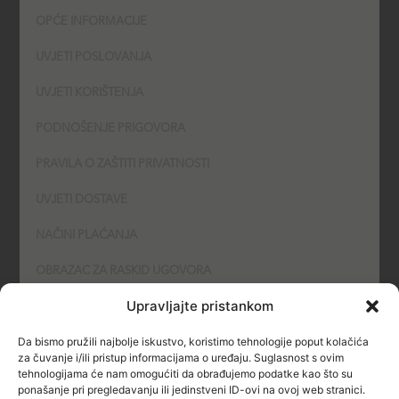
OPĆE INFORMACIJE
UVJETI POSLOVANJA
UVJETI KORIŠTENJA
PODNOŠENJE PRIGOVORA
PRAVILA O ZAŠTITI PRIVATNOSTI
UVJETI DOSTAVE
NAČINI PLAĆANJA
OBRAZAC ZA RASKID UGOVORA
Upravljajte pristankom
POLITIKA KOLAČIĆA (COOKIES)
Da bismo pružili najbolje iskustvo, koristimo tehnologije poput kolačića
SIGURNOST
za čuvanje i/ili pristup informacijama o uređaju. Suglasnost s ovim
tehnologijama će nam omogućiti da obrađujemo podatke kao što su
ponašanje pri pregledavanju ili jedinstveni ID-ovi na ovoj web stranici.
NAČINI PLAĆANJA