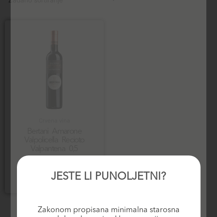
Crvena vina
Bertani Amarone
Valpolicella Recioto
Valpantena 0,5
39,15
€
JESTE LI PUNOLJETNI?
Dodaj u košaricu
Zakonom propisana minimalna starosna