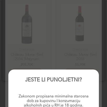
Crvena vina
Crvena vina
Château Musar Red
Château Musar Red
2014 Magnum
2018
205,70
€
55,90
€
Dodaj u košaricu
Dodaj u košaricu
JESTE LI PUNOLJETNI?
Zakonom propisana minimalna starosna
dob za kupovinu I konzumaciju
alkoholnih pića u RH je 18 godina.