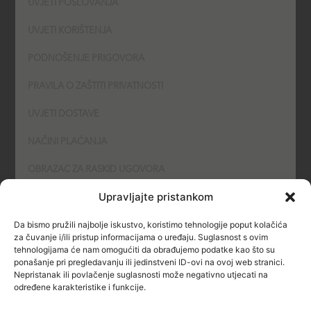
UVJETI POSLOVANJA
UVJETI KORIŠTENJA
PODNOŠENJE PRIGOVORA
PRAVILA O ZAŠTITI PRIVATNOSTI
UVJETI DOSTAVE
NAČINI PLAĆANJA
OBRAZAC ZA RASKID UGOVORA
Upravljajte pristankom
POLITIKA KOLAČIĆA (COOKIES)
Da bismo pružili najbolje iskustvo, koristimo tehnologije poput kolačića
SIGURNOST
za čuvanje i/ili pristup informacijama o uređaju. Suglasnost s ovim
tehnologijama će nam omogućiti da obrađujemo podatke kao što su
ponašanje pri pregledavanju ili jedinstveni ID-ovi na ovoj web stranici.
NAČINI PLAĆANJA
Nepristanak ili povlačenje suglasnosti može negativno utjecati na
određene karakteristike i funkcije.