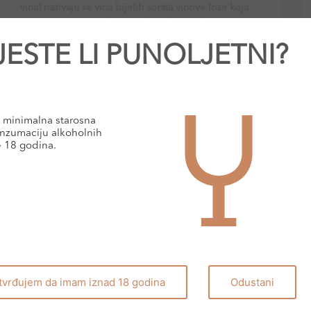
vina) nazivaju se vina bijelih sorata vinove loze koja
se proizvode s produženim kontaktom s kožicama
JESTE LI PUNOLJETNI?
PROČITAJ VIŠE
minimalna starosna
nzumaciju alkoholnih
BLOG
e 18 godina.
tvrđujem da imam iznad 18 godina
Odustani