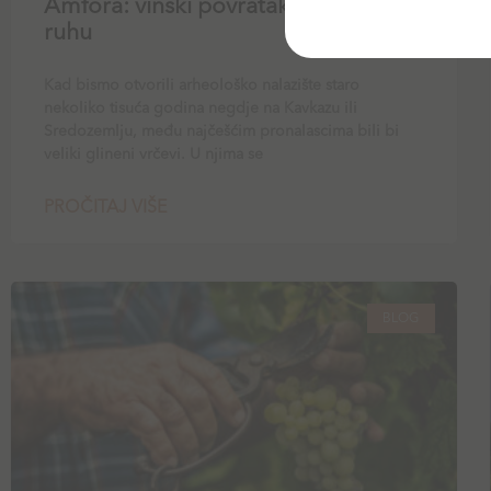
Amfora: vinski povratak u glinenom
ruhu
Kad bismo otvorili arheološko nalazište staro
nekoliko tisuća godina negdje na Kavkazu ili
Sredozemlju, među najčešćim pronalascima bili bi
veliki glineni vrčevi. U njima se
PROČITAJ VIŠE
BLOG