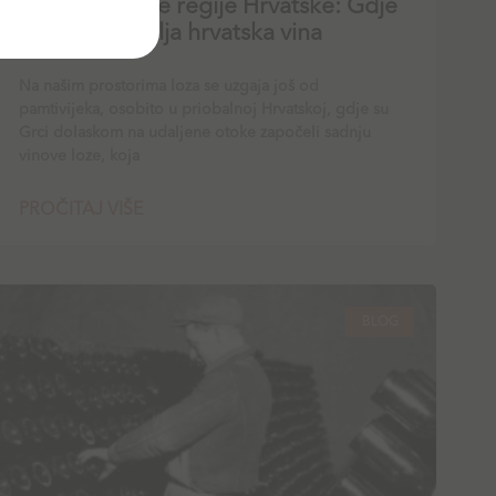
Otkrijte vinske regije Hrvatske: Gdje
nastaju najbolja hrvatska vina
Na našim prostorima loza se uzgaja još od
pamtivijeka, osobito u priobalnoj Hrvatskoj, gdje su
Grci dolaskom na udaljene otoke započeli sadnju
vinove loze, koja
PROČITAJ VIŠE
BLOG