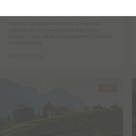
Top vinarije u okolici Zagreba koje
morate posjetiti
Kraj ljeta i početak jeseni idealno su vrijeme za
ljubitelje vina. Dok vinari privode kraju berbu,
vinoljupci mogu uživati u degustacijama i obilascima
vinskih podruma.
PROČITAJ VIŠE
BLOG