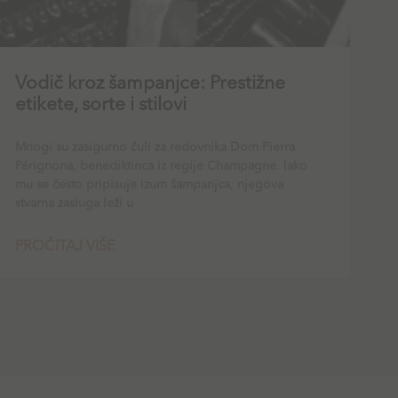
Vodič kroz šampanjce: Prestižne
etikete, sorte i stilovi
Mnogi su zasigurno čuli za redovnika Dom Pierra
Pérignona, benediktinca iz regije Champagne. Iako
mu se često pripisuje izum šampanjca, njegova
stvarna zasluga leži u
PROČITAJ VIŠE