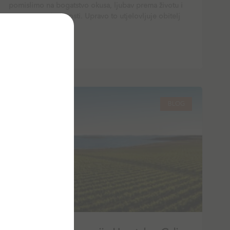
pomislimo na bogatstvo okusa, ljubav prema životu i
strast prema izvrsnosti. Upravo to utjelovljuje obitelj
Loison, čije ime
PROČITAJ VIŠE
BLOG