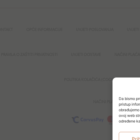
ONTAKT
OPĆE INFORMACIJE
UVJETI POSLOVANJA
UVJETI
PRAVILA O ZAŠTITI PRIVATNOSTI
UVJETI DOSTAVE
NAČINI PLAĆ
POLITIKA KOLAČIĆA (COOKIES)
SI
Da bismo pru
NAČINI PLAĆANJA
pristup inf
obrađujemo p
ovoj web str
određene kar
Pri