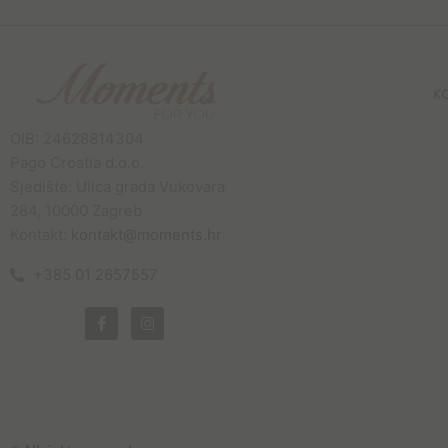
K
OIB: 24628814304
Pago Croatia d.o.o.
Sjedište: Ulica grada Vukovara
284, 10000 Zagreb
Kontakt:
kontakt@moments.hr
+385 01 2657557
F
I
a
n
c
s
e
t
b
a
o
g
o
r
k
a
-
m
f