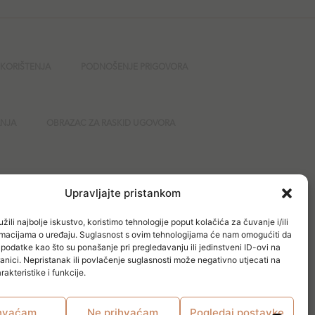
 KORIŠTENJA
PODNOŠENJE PRIGOVORA
ANJA
OBRAZAC ZA RASKID UGOVORA
GURNOST
Upravljajte pristankom
žili najbolje iskustvo, koristimo tehnologije poput kolačića za čuvanje i/ili
ormacijama o uređaju. Suglasnost s ovim tehnologijama će nam omogućiti da
odatke kao što su ponašanje pri pregledavanju ili jedinstveni ID-ovi na
anici. Nepristanak ili povlačenje suglasnosti može negativno utjecati na
akteristike i funkcije.
hvaćam
Ne prihvaćam
Pogledaj postavke