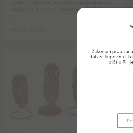
mjesto u vinskom svijetu — često je smatrana svetom
zemljom za Pinot Noir i Chardonnay. I dok bijela vina
iz
PROČITAJ VIŠE
Zakonom propisana 
dob za kupovinu I ko
BLOG
pića u RH j
Po