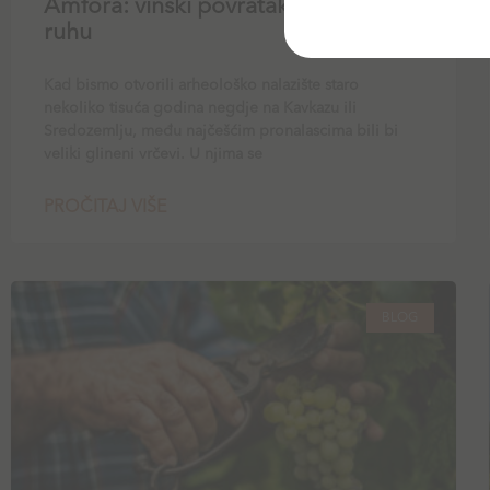
Amfora: vinski povratak u glinenom
ruhu
Kad bismo otvorili arheološko nalazište staro
nekoliko tisuća godina negdje na Kavkazu ili
Sredozemlju, među najčešćim pronalascima bili bi
veliki glineni vrčevi. U njima se
PROČITAJ VIŠE
BLOG