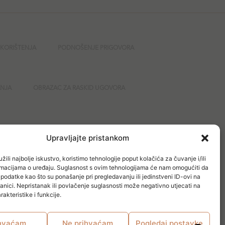
 KORIŠTENJA
PODNOŠENJE PRIGOVORA
ANJA
OBRAZAC ZA RASKID UGOVORA
GURNOST
Upravljajte pristankom
žili najbolje iskustvo, koristimo tehnologije poput kolačića za čuvanje i/ili
ormacijama o uređaju. Suglasnost s ovim tehnologijama će nam omogućiti da
odatke kao što su ponašanje pri pregledavanju ili jedinstveni ID-ovi na
anici. Nepristanak ili povlačenje suglasnosti može negativno utjecati na
akteristike i funkcije.
hvaćam
Ne prihvaćam
Pogledaj postavke