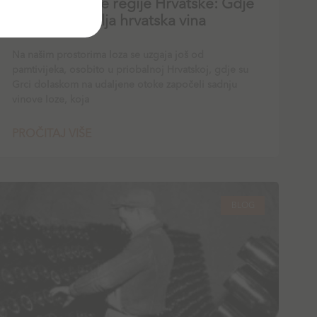
Otkrijte vinske regije Hrvatske: Gdje
nastaju najbolja hrvatska vina
Na našim prostorima loza se uzgaja još od
pamtivijeka, osobito u priobalnoj Hrvatskoj, gdje su
Grci dolaskom na udaljene otoke započeli sadnju
vinove loze, koja
PROČITAJ VIŠE
BLOG