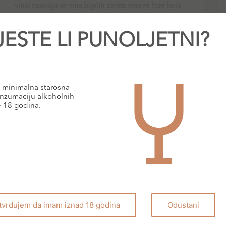
vina) nazivaju se vina bijelih sorata vinove loze koja
se proizvode s produženim kontaktom s kožicama
JESTE LI PUNOLJETNI?
PROČITAJ VIŠE
minimalna starosna
nzumaciju alkoholnih
BLOG
e 18 godina.
tvrđujem da imam iznad 18 godina
Odustani