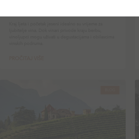
Top vinarije u okolici Zagreba koje
morate posjetiti
Kraj ljeta i početak jeseni idealno su vrijeme za
ljubitelje vina. Dok vinari privode kraju berbu,
vinoljupci mogu uživati u degustacijama i obilascima
vinskih podruma.
PROČITAJ VIŠE
BLOG