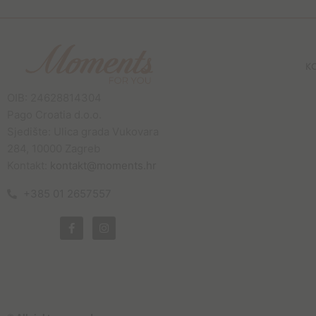
K
OIB: 24628814304
Pago Croatia d.o.o.
Sjedište: Ulica grada Vukovara
284, 10000 Zagreb
Kontakt:
kontakt@moments.hr
+385 01 2657557
F
I
a
n
c
s
e
t
b
a
o
g
o
r
k
a
-
m
f