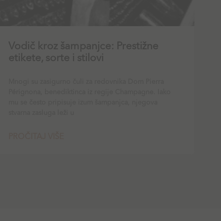
Vodič kroz šampanjce: Prestižne
etikete, sorte i stilovi
Mnogi su zasigurno čuli za redovnika Dom Pierra
Pérignona, benediktinca iz regije Champagne. Iako
mu se često pripisuje izum šampanjca, njegova
stvarna zasluga leži u
PROČITAJ VIŠE