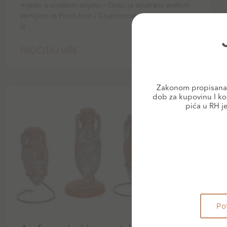
mjesto u vinskom svijetu — često je smatrana svetom
zemljom za Pinot Noir i Chardonnay. I dok bijela vina
iz
PROČITAJ VIŠE
Zakonom propisana 
dob za kupovinu I ko
BLOG
pića u RH j
Po