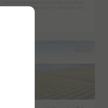
pomislimo na bogatstvo okusa, ljubav prema životu i
strast prema izvrsnosti. Upravo to utjelovljuje obitelj
Loison, čije ime
PROČITAJ VIŠE
BLOG