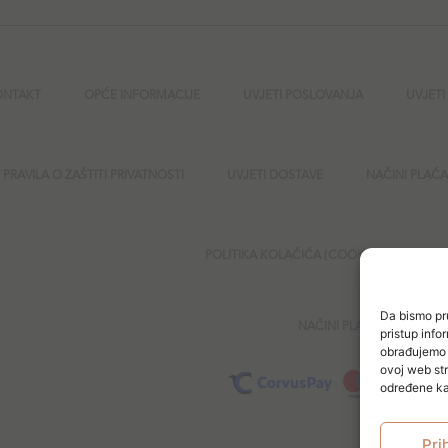
ONTAKT
OPĆE INFORMACIJE
UVJETI POSLOVANJA
UVJETI
PRAVILA O ZAŠTITI PRIVATNOSTI
UVJETI DOSTAVE
NAČINI PLAĆ
POLITIKA KOLAČIĆA (COOKIES)
SI
Da bismo pru
NAČINI PLAĆANJA
pristup inf
obrađujemo p
ovoj web str
određene kar
Pri