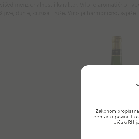
višedimenzionalnost i karakter. Vrlo je aromatično i 
šljive, dunje, citrusa i ruže. Vino je harmonično, svježe 
Zakonom propisana 
dob za kupovinu I ko
pića u RH j