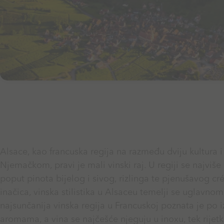
Alsace, kao francuska regija na razmeđu dviju kultura i
Njemačkom, pravi je mali vinski raj. U regiji se najviš
poput pinota bijelog i sivog, rizlinga te pjenušavog c
inačica, vinska stilistika u Alsaceu temelji se uglavno
najsunčanija vinska regija u Francuskoj poznata je po 
aromama, a vina se najčešće njeguju u inoxu, tek rije