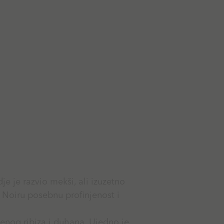
e je razvio mekši, ali izuzetno
 Noiru posebnu profinjenost i
enog ribiza i duhana. Ujedno je