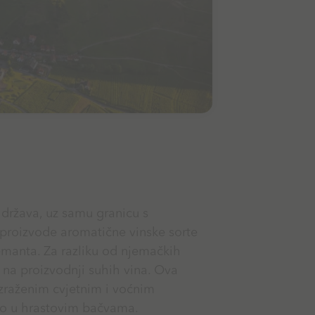
 država, uz samu granicu s
e proizvode aromatične vinske sorte
rémanta. Za razliku od njemačkih
m na proizvodnji suhih vina. Ova
izraženim cvjetnim i voćnim
tko u hrastovim bačvama.