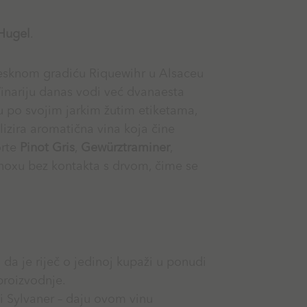
Hugel
.
resknom gradiću Riquewihr u Alsaceu
 Vinariju danas vodi već dvanaesta
u po svojim jarkim žutim etiketama,
olizira aromatična vina koja čine
orte
Pinot Gris
,
Gewürztraminer
,
noxu bez kontakta s drvom, čime se
i da je riječ o jedinoj kupaži u ponudi
proizvodnje.
 i Sylvaner – daju ovom vinu