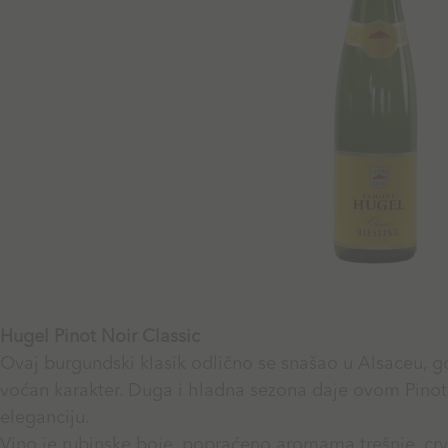
Hugel Pinot Noir Classic
Ovaj burgundski klasik odlično se snašao u Alsaceu, gdj
voćan karakter. Duga i hladna sezona daje ovom Pinot
eleganciju.
Vino je rubinske boje, popraćeno aromama trešnje, crv