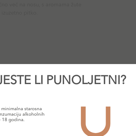
voćno već na nosu, s aromama žute
i izuzetno pitko.
JESTE LI PUNOLJETNI?
minimalna starosna
nzumaciju alkoholnih
e 18 godina.