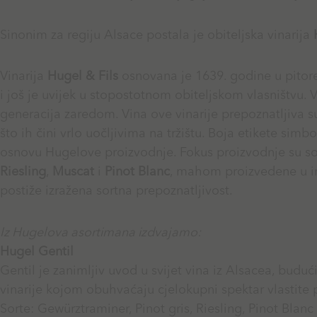
Sinonim za regiju Alsace postala je obiteljska vinarija
Vinarija
Hugel & Fils
osnovana je 1639. godine u pito
i još je uvijek u stopostotnom obiteljskom vlasništvu.
generacija zaredom. Vina ove vinarije prepoznatljiva s
što ih čini vrlo uočljivima na tržištu. Boja etikete simb
osnovu Hugelove proizvodnje. Fokus proizvodnje su s
Riesling
,
Muscat
i
Pinot Blanc
, mahom proizvedene u i
postiže izražena sortna prepoznatljivost.
Iz Hugelova asortimana izdvajamo:
Hugel Gentil
Gentil je zanimljiv uvod u svijet vina iz Alsacea, buduć
vinarije kojom obuhvaćaju cjelokupni spektar vlastite 
Sorte: Gewürztraminer, Pinot gris, Riesling, Pinot Blanc