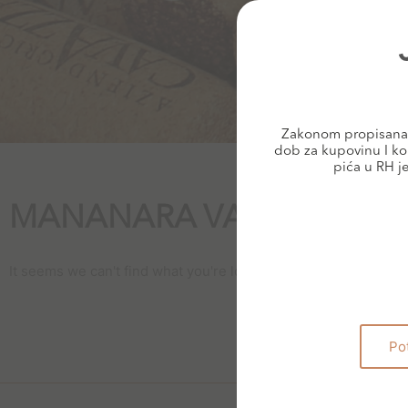
Zakonom propisana 
dob za kupovinu I ko
pića u RH j
MANANARA VANILIJA, T
It seems we can't find what you're looking for.
Po