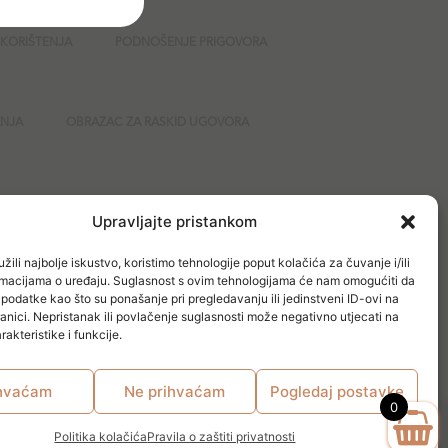
 KORIŠTENJA
PODNOŠENJE PRIGOVORA
ANJA
OBRAZAC ZA RASKID UGOVORA
GURNOST
Upravljajte pristankom
žili najbolje iskustvo, koristimo tehnologije poput kolačića za čuvanje i/ili
ormacijama o uređaju. Suglasnost s ovim tehnologijama će nam omogućiti da
odatke kao što su ponašanje pri pregledavanju ili jedinstveni ID-ovi na
anici. Nepristanak ili povlačenje suglasnosti može negativno utjecati na
akteristike i funkcije.
hvaćam
Ne prihvaćam
Pogledaj postavke
0
Politika kolačića
Pravila o zaštiti privatnosti