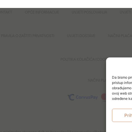
ONTAKT
OPĆE INFORMACIJE
UVJETI POSLOVANJA
UVJETI
PRAVILA O ZAŠTITI PRIVATNOSTI
UVJETI DOSTAVE
NAČINI PLAĆ
POLITIKA KOLAČIĆA (COOKIES)
SI
Da bismo pru
NAČINI PLAĆANJA
pristup inf
obrađujemo p
ovoj web str
određene kar
Pri