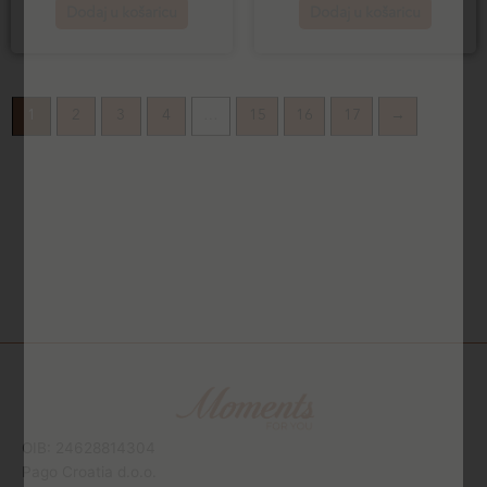
Dodaj u košaricu
Dodaj u košaricu
1
2
3
4
…
15
16
17
→
OIB: 24628814304
Pago Croatia d.o.o.