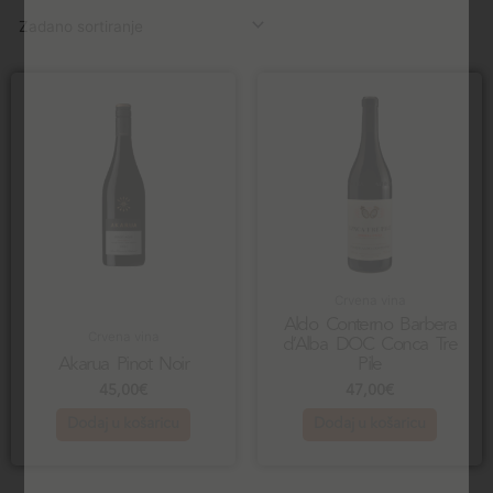
Crvena vina
Aldo Conterno Barbera
Crvena vina
d’Alba DOC Conca Tre
Akarua Pinot Noir
Pile
45,00
€
47,00
€
Dodaj u košaricu
Dodaj u košaricu