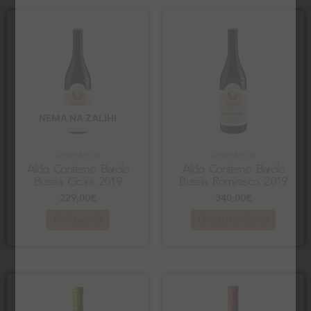
NEMA NA ZALIHI
Crvena vina
Crvena vina
Aldo Conterno Barolo
Aldo Conterno Barolo
Bussia Cicala 2019
Bussia Romirasco 2019
229,00
€
340,00
€
Pročitaj više
Dodaj u košaricu