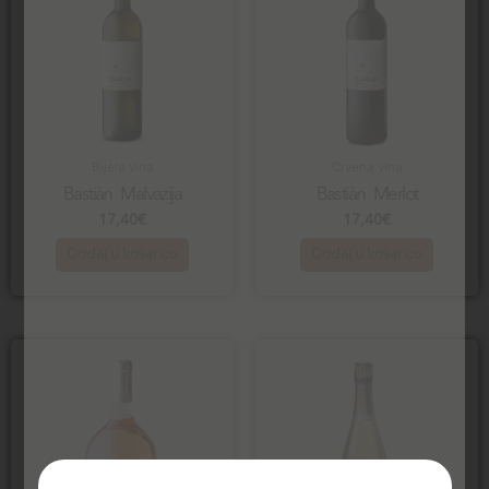
Bijela vina
Crvena vina
Bastiàn Malvazija
Bastiàn Merlot
17,40
€
17,40
€
Dodaj u košaricu
Dodaj u košaricu