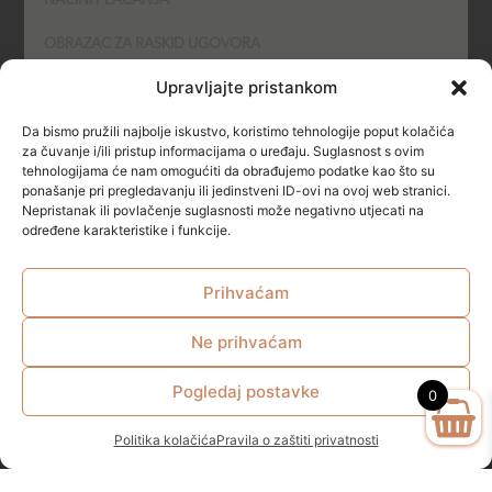
NAČINI PLAĆANJA
OBRAZAC ZA RASKID UGOVORA
Upravljajte pristankom
POLITIKA KOLAČIĆA (COOKIES)
Da bismo pružili najbolje iskustvo, koristimo tehnologije poput kolačića
SIGURNOST
za čuvanje i/ili pristup informacijama o uređaju. Suglasnost s ovim
tehnologijama će nam omogućiti da obrađujemo podatke kao što su
ponašanje pri pregledavanju ili jedinstveni ID-ovi na ovoj web stranici.
NAČINI PLAĆANJA
Nepristanak ili povlačenje suglasnosti može negativno utjecati na
određene karakteristike i funkcije.
Prihvaćam
Ne prihvaćam
© All rights reserved
Pogledaj postavke
0
Politika kolačića
Pravila o zaštiti privatnosti
Zakonom propisana minimalna starosna dob za kupovinu I