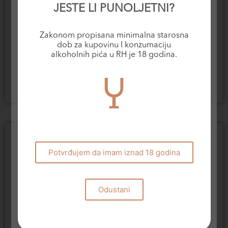
JESTE LI PUNOLJETNI?
Zakonom propisana minimalna starosna
Šampanjci
Rose vina
dob za kupovinu I konzumaciju
BDR Blanc de Blancs
alkoholnih pića u RH je 18 godina.
Bastiàn Rosé
NV
20,00
€
83,60
€
Dodaj u košaricu
Dodaj u košaricu
Potvrđujem da imam iznad 18 godina
Odustani