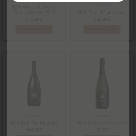
Bijela vina
Šampanjci
BDR Blanc de Blancs
Rare collection 2013
BDR Brut NV Jeroboam
315,00
€
350,00
€
Dodaj u košaricu
Dodaj u košaricu
Šampanjci
Šampanjci
BDR Brut NV Magnum
BDR Brut Concordia NV
144,50
€
67,00
€