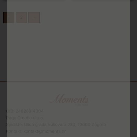
1
2
→
OIB: 24628814304
Pago Croatia d.o.o.
Sjedište: Ulica grada Vukovara 284, 10000 Zagreb
Kontakt:
kontakt@moments.hr