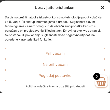
Upravljajte pristankom
POLITIKA KOLAČIĆA (COOKIES)
Da bismo pružili najbolje iskustvo, koristimo tehnologije poput kolačića
SIGURNOST
za čuvanje i/ili pristup informacijama o uređaju. Suglasnost s ovim
tehnologijama će nam omogućiti da obrađujemo podatke kao što su
ponašanje pri pregledavanju ili jedinstveni ID-ovi na ovoj web stranici.
NAČINI PLAĆANJA
Nepristanak ili povlačenje suglasnosti može negativno utjecati na
određene karakteristike i funkcije.
Prihvaćam
Ne prihvaćam
© All rights reserved
Pogledaj postavke
0
Politika kolačića
Pravila o zaštiti privatnosti
Zakonom propisana minimalna starosna dob za kupovinu I
konzumaciju alkoholnih pića u RH je 18 godina.