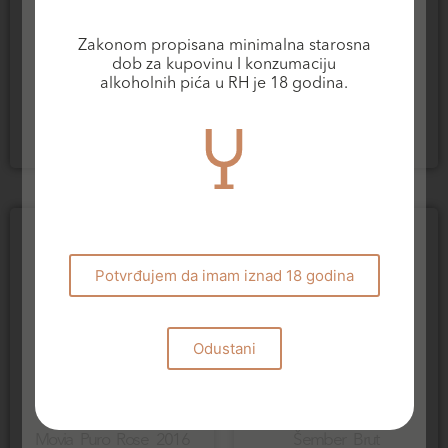
Pjenušava vina
Zakonom propisana minimalna starosna
Pjenušava vina
Domaine Slapšak Brut
dob za kupovinu I konzumaciju
Rosé
Movia Puro 2019
alkoholnih pića u RH je 18 godina.
25,20
€
35,00
€
Dodaj u košaricu
Dodaj u košaricu
Potvrđujem da imam iznad 18 godina
Odustani
Pjenušava vina
Pjenušava vina
Movia Puro Rose 2016
Šember Brut