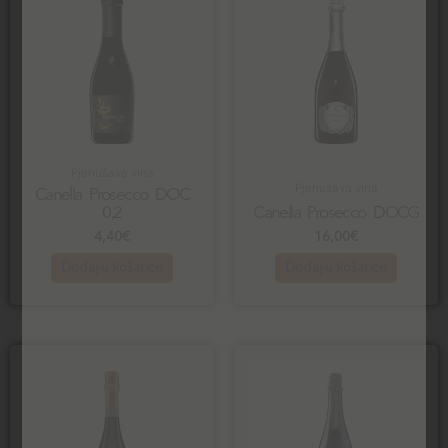
Pjenušava vina
Pjenušava vina
Canella Prosecco DOC
0,2
Canella Prosecco DOCG
4,40
€
16,00
€
Dodaj u košaricu
Dodaj u košaricu