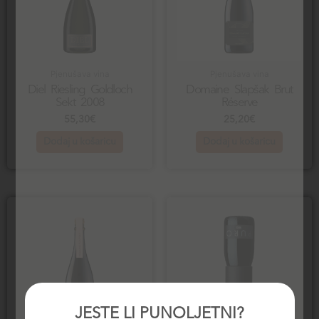
Pjenušava vina
Pjenušava vina
Diel Riesling Goldloch
Domaine Slapšak Brut
Sekt 2008
Réserve
55,30
€
25,20
€
Dodaj u košaricu
Dodaj u košaricu
JESTE LI PUNOLJETNI?