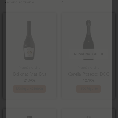
NEMA NA ZALIHI
Pjenušava vina
Pjenušava vina
Boškinac Viaz Brut
Canella Prosecco DOC
21,90
€
12,10
€
Dodaj u košaricu
Pročitaj više