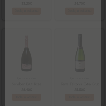
33,20
€
24,70
€
Dodaj u košaricu
Dodaj u košaricu
Pjenušava vina
Pjenušava vina
Šember Brut Rose
Terra Falconis Extra Brut
26,40
€
25,50
€
Dodaj u košaricu
Dodaj u košaricu