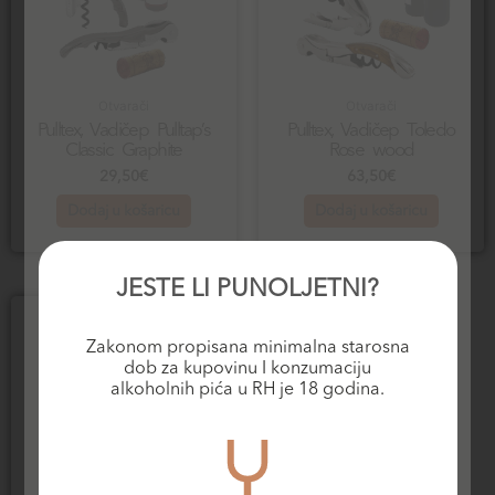
Otvarači
Otvarači
Pulltex, Vadičep Pulltap’s
Pulltex, Vadičep Toledo
Classic Graphite
Rose wood
29,50
€
63,50
€
Dodaj u košaricu
Dodaj u košaricu
JESTE LI PUNOLJETNI?
Zakonom propisana minimalna starosna
dob za kupovinu I konzumaciju
alkoholnih pića u RH je 18 godina.