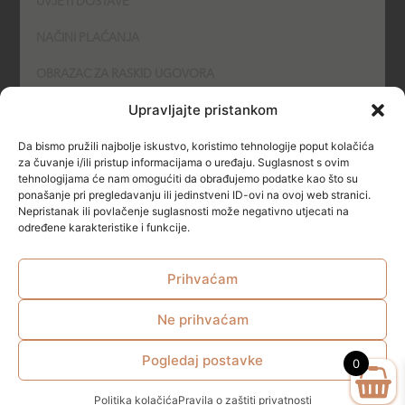
UVJETI DOSTAVE
NAČINI PLAĆANJA
OBRAZAC ZA RASKID UGOVORA
Upravljajte pristankom
POLITIKA KOLAČIĆA (COOKIES)
Da bismo pružili najbolje iskustvo, koristimo tehnologije poput kolačića
SIGURNOST
za čuvanje i/ili pristup informacijama o uređaju. Suglasnost s ovim
tehnologijama će nam omogućiti da obrađujemo podatke kao što su
ponašanje pri pregledavanju ili jedinstveni ID-ovi na ovoj web stranici.
NAČINI PLAĆANJA
Nepristanak ili povlačenje suglasnosti može negativno utjecati na
određene karakteristike i funkcije.
Prihvaćam
Ne prihvaćam
© All rights reserved
Pogledaj postavke
0
Politika kolačića
Pravila o zaštiti privatnosti