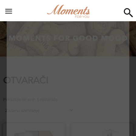
Skip
to
content
OTVARAČI
Prikazuje se svih 5 rezultata