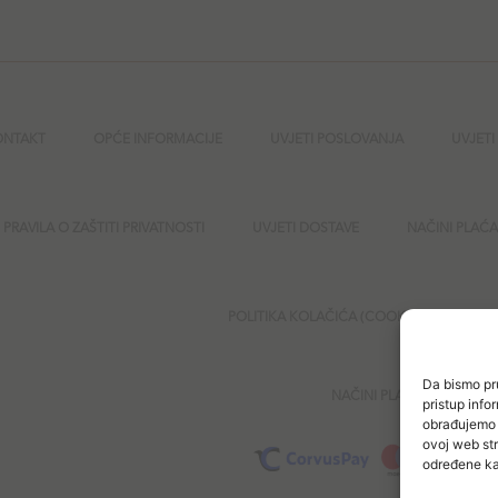
ONTAKT
OPĆE INFORMACIJE
UVJETI POSLOVANJA
UVJETI
PRAVILA O ZAŠTITI PRIVATNOSTI
UVJETI DOSTAVE
NAČINI PLAĆ
POLITIKA KOLAČIĆA (COOKIES)
SI
Da bismo pru
NAČINI PLAĆANJA
pristup inf
obrađujemo p
ovoj web str
određene kar