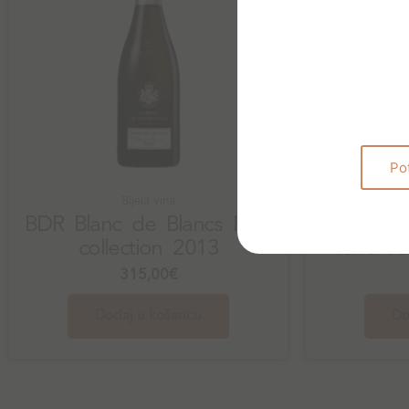
Po
Bijela vina
BDR Blanc de Blancs Rare
collection 2013
Terra Fa
315,00
€
Dodaj u košaricu
Do