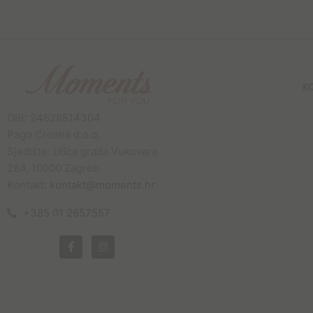
K
OIB: 24628814304
Pago Croatia d.o.o.
Sjedište: Ulica grada Vukovara
284, 10000 Zagreb
Kontakt:
kontakt@moments.hr
+385 01 2657557
F
I
a
n
c
s
e
t
b
a
o
g
o
r
k
a
-
m