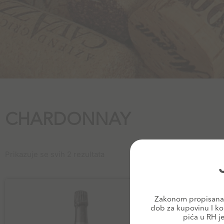
CHARDONNAY
Prikazuje se svih 2 rezultata
Zakonom propisana 
dob za kupovinu I ko
pića u RH j