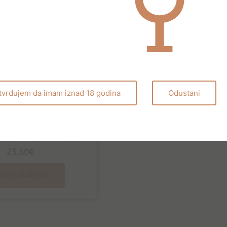
tvrđujem da imam iznad 18 godina
Odustani
Pjenušava vina
lconis Extra Brut
25,50
€
daj u košaricu