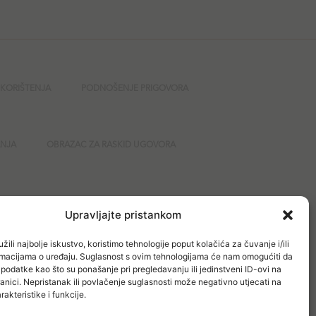
 KORIŠTENJA
PODNOŠENJE PRIGOVORA
ANJA
OBRAZAC ZA RASKID UGOVORA
GURNOST
Upravljajte pristankom
žili najbolje iskustvo, koristimo tehnologije poput kolačića za čuvanje i/ili
ormacijama o uređaju. Suglasnost s ovim tehnologijama će nam omogućiti da
odatke kao što su ponašanje pri pregledavanju ili jedinstveni ID-ovi na
anici. Nepristanak ili povlačenje suglasnosti može negativno utjecati na
akteristike i funkcije.