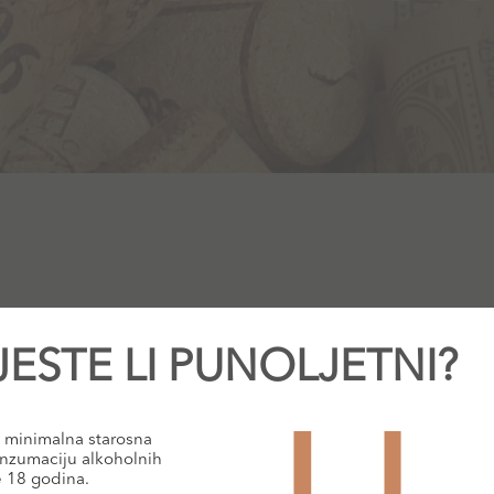
JESTE LI PUNOLJETNI?
minimalna starosna
nzumaciju alkoholnih
e 18 godina.