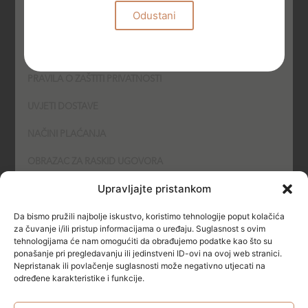
Odustani
UVJETI KORIŠTENJA
PODNOŠENJE PRIGOVORA
PRAVILA O ZAŠTITI PRIVATNOSTI
UVJETI DOSTAVE
NAČINI PLAĆANJA
OBRAZAC ZA RASKID UGOVORA
Upravljajte pristankom
POLITIKA KOLAČIĆA (COOKIES)
Da bismo pružili najbolje iskustvo, koristimo tehnologije poput kolačića
SIGURNOST
za čuvanje i/ili pristup informacijama o uređaju. Suglasnost s ovim
tehnologijama će nam omogućiti da obrađujemo podatke kao što su
ponašanje pri pregledavanju ili jedinstveni ID-ovi na ovoj web stranici.
NAČINI PLAĆANJA
Nepristanak ili povlačenje suglasnosti može negativno utjecati na
određene karakteristike i funkcije.