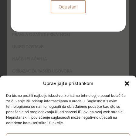
Odustani
UVJETI KORIŠTENJA
PODNOŠENJE PRIGOVORA
PRAVILA O ZAŠTITI PRIVATNOSTI
UVJETI DOSTAVE
NAČINI PLAĆANJA
OBRAZAC ZA RASKID UGOVORA
Upravljajte pristankom
POLITIKA KOLAČIĆA (COOKIES)
Da bismo pružili najbolje iskustvo, koristimo tehnologije poput kolačića
SIGURNOST
za čuvanje i/ili pristup informacijama o uređaju. Suglasnost s ovim
tehnologijama će nam omogućiti da obrađujemo podatke kao što su
ponašanje pri pregledavanju ili jedinstveni ID-ovi na ovoj web stranici.
NAČINI PLAĆANJA
Nepristanak ili povlačenje suglasnosti može negativno utjecati na
određene karakteristike i funkcije.