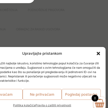
 KORIŠTENJA
PODNOŠENJE PRIGOVORA
ANJA
OBRAZAC ZA RASKID UGOVORA
GURNOST
Upravljajte pristankom
žili najbolje iskustvo, koristimo tehnologije poput kolačića za čuvanje i/ili
ormacijama o uređaju. Suglasnost s ovim tehnologijama će nam omogućiti da
odatke kao što su ponašanje pri pregledavanju ili jedinstveni ID-ovi na
anici. Nepristanak ili povlačenje suglasnosti može negativno utjecati na
akteristike i funkcije.
hvaćam
Ne prihvaćam
Pogledaj postavke
0
Politika kolačića
Pravila o zaštiti privatnosti