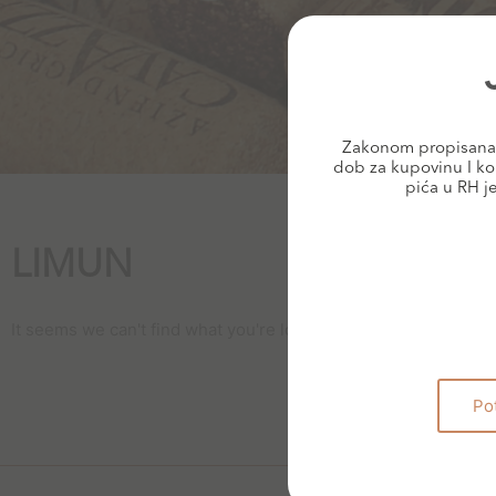
Zakonom propisana 
dob za kupovinu I ko
pića u RH j
LIMUN
It seems we can't find what you're looking for.
Po