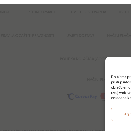
ONTAKT
OPĆE INFORMACIJE
UVJETI POSLOVANJA
UVJETI
PRAVILA O ZAŠTITI PRIVATNOSTI
UVJETI DOSTAVE
NAČINI PLAĆ
POLITIKA KOLAČIĆA (COOKIES)
SI
Da bismo pru
NAČINI PLAĆANJA
pristup inf
obrađujemo p
ovoj web str
određene kar
Pri