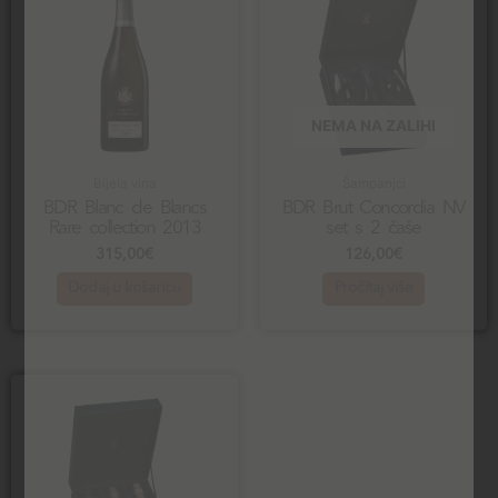
NEMA NA ZALIHI
Bijela vina
Šampanjci
BDR Blanc de Blancs
BDR Brut Concordia NV
Rare collection 2013
set s 2 čaše
315,00
€
126,00
€
Dodaj u košaricu
Pročitaj više