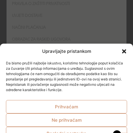
PRAVILA O ZAŠTITI PRIVATNOSTI
UVJETI DOSTAVE
NAČINI PLAĆANJA
OBRAZAC ZA RASKID UGOVORA
Upravljajte pristankom
POLITIKA KOLAČIĆA (COOKIES)
Da bismo pružili najbolje iskustvo, koristimo tehnologije poput kolačića
SIGURNOST
za čuvanje i/ili pristup informacijama o uređaju. Suglasnost s ovim
tehnologijama će nam omogućiti da obrađujemo podatke kao što su
ponašanje pri pregledavanju ili jedinstveni ID-ovi na ovoj web stranici.
NAČINI PLAĆANJA
Nepristanak ili povlačenje suglasnosti može negativno utjecati na
određene karakteristike i funkcije.
Prihvaćam
Ne prihvaćam
© All rights reserved