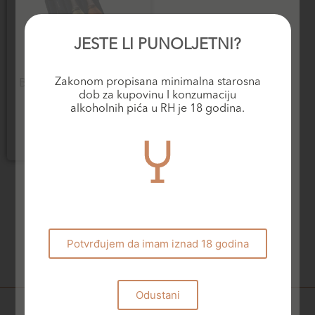
JESTE LI PUNOLJETNI?
Šampanjci
Zakonom propisana minimalna starosna
BDR šampanjci u poklon
dob za kupovinu I konzumaciju
kutiji
alkoholnih pića u RH je 18 godina.
278,00
€
Dodaj u košaricu
Potvrđujem da imam iznad 18 godina
Odustani