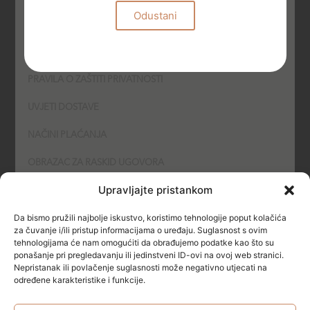
Odustani
UVJETI KORIŠTENJA
PODNOŠENJE PRIGOVORA
PRAVILA O ZAŠTITI PRIVATNOSTI
UVJETI DOSTAVE
NAČINI PLAĆANJA
OBRAZAC ZA RASKID UGOVORA
Upravljajte pristankom
POLITIKA KOLAČIĆA (COOKIES)
Da bismo pružili najbolje iskustvo, koristimo tehnologije poput kolačića
SIGURNOST
za čuvanje i/ili pristup informacijama o uređaju. Suglasnost s ovim
tehnologijama će nam omogućiti da obrađujemo podatke kao što su
ponašanje pri pregledavanju ili jedinstveni ID-ovi na ovoj web stranici.
NAČINI PLAĆANJA
Nepristanak ili povlačenje suglasnosti može negativno utjecati na
određene karakteristike i funkcije.