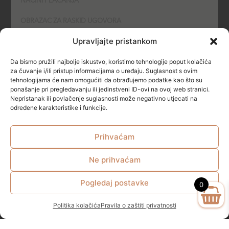
NAČINI PLAĆANJA
OBRAZAC ZA RASKID UGOVORA
Upravljajte pristankom
POLITIKA KOLAČIĆA (COOKIES)
Da bismo pružili najbolje iskustvo, koristimo tehnologije poput kolačića
SIGURNOST
za čuvanje i/ili pristup informacijama o uređaju. Suglasnost s ovim
tehnologijama će nam omogućiti da obrađujemo podatke kao što su
ponašanje pri pregledavanju ili jedinstveni ID-ovi na ovoj web stranici.
NAČINI PLAĆANJA
Nepristanak ili povlačenje suglasnosti može negativno utjecati na
određene karakteristike i funkcije.
Prihvaćam
Ne prihvaćam
© All rights reserved
Pogledaj postavke
0
Politika kolačića
Pravila o zaštiti privatnosti
Zakonom propisana minimalna starosna dob za kupovinu I