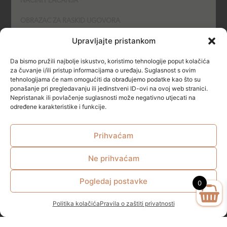
NAČINI PLAĆANJA
OBRAZAC ZA RASKID UGOVORA
Upravljajte pristankom
POLITIKA KOLAČIĆA (COOKIES)
Da bismo pružili najbolje iskustvo, koristimo tehnologije poput kolačića
SIGURNOST
za čuvanje i/ili pristup informacijama o uređaju. Suglasnost s ovim
tehnologijama će nam omogućiti da obrađujemo podatke kao što su
ponašanje pri pregledavanju ili jedinstveni ID-ovi na ovoj web stranici.
NAČINI PLAĆANJA
Nepristanak ili povlačenje suglasnosti može negativno utjecati na
određene karakteristike i funkcije.
Prihvaćam
Ne prihvaćam
© All rights reserved
Pogledaj postavke
0
Politika kolačića
Pravila o zaštiti privatnosti
Zakonom propisana minimalna starosna dob za kupovinu I