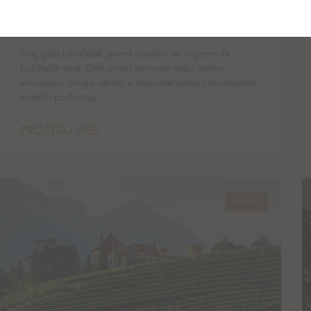
Top vinarije u okolici Zagreba koje
morate posjetiti
Kraj ljeta i početak jeseni idealno su vrijeme za
ljubitelje vina. Dok vinari privode kraju berbu,
vinoljupci mogu uživati u degustacijama i obilascima
vinskih podruma.
PROČITAJ VIŠE
BLOG