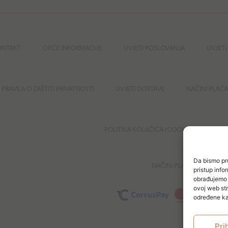
ONTAKT
OPĆE INFORMACIJE
UVJETI POSLOVANJA
UVJETI
PRAVILA O ZAŠTITI PRIVATNOSTI
UVJETI DOSTAVE
NAČINI PLAĆ
POLITIKA KOLAČIĆA (COOKIES)
SI
Da bismo pru
NAČINI PLAĆANJA
pristup inf
obrađujemo p
ovoj web str
određene kar
Pri