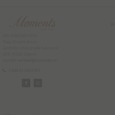
K
OIB: 24628814304
Pago Croatia d.o.o.
Sjedište: Ulica grada Vukovara
284, 10000 Zagreb
Kontakt:
kontakt@moments.hr
+385 01 2657557
F
I
a
n
c
s
e
t
b
a
o
g
o
r
k
a
-
m
f