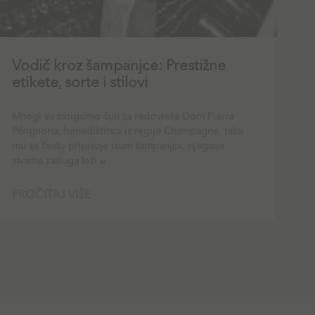
Vodič kroz šampanjce: Prestižne
etikete, sorte i stilovi
Mnogi su zasigurno čuli za redovnika Dom Pierra
Pérignona, benediktinca iz regije Champagne. Iako
mu se često pripisuje izum šampanjca, njegova
stvarna zasluga leži u
PROČITAJ VIŠE