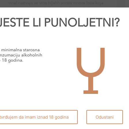
vina) nazivaju se vina bijelih sorata vinove loze koja
se proizvode s produženim kontaktom s kožicama
JESTE LI PUNOLJETNI?
PROČITAJ VIŠE
minimalna starosna
nzumaciju alkoholnih
BLOG
e 18 godina.
tvrđujem da imam iznad 18 godina
Odustani