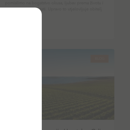
pomislimo na bogatstvo okusa, ljubav prema životu i
strast prema izvrsnosti. Upravo to utjelovljuje obitelj
Loison, čije ime
PROČITAJ VIŠE
BLOG