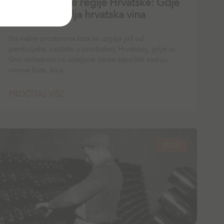
Otkrijte vinske regije Hrvatske: Gdje
nastaju najbolja hrvatska vina
Na našim prostorima loza se uzgaja još od
pamtivijeka, osobito u priobalnoj Hrvatskoj, gdje su
Grci dolaskom na udaljene otoke započeli sadnju
vinove loze, koja
PROČITAJ VIŠE
BLOG