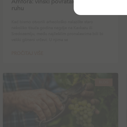
Amfora: vinski povratak u glinenom
ruhu
Kad bismo otvorili arheološko nalazište staro
nekoliko tisuća godina negdje na Kavkazu ili
Sredozemlju, među najčešćim pronalascima bili bi
veliki glineni vrčevi. U njima se
PROČITAJ VIŠE
BLOG