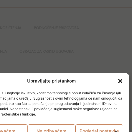
 KORIŠTENJA
PODNOŠENJE PRIGOVORA
ANJA
OBRAZAC ZA RASKID UGOVORA
GURNOST
Upravljajte pristankom
žili najbolje iskustvo, koristimo tehnologije poput kolačića za čuvanje i/ili
ormacijama o uređaju. Suglasnost s ovim tehnologijama će nam omogućiti da
odatke kao što su ponašanje pri pregledavanju ili jedinstveni ID-ovi na
anici. Nepristanak ili povlačenje suglasnosti može negativno utjecati na
akteristike i funkcije.
hvaćam
Ne prihvaćam
Pogledaj postavke