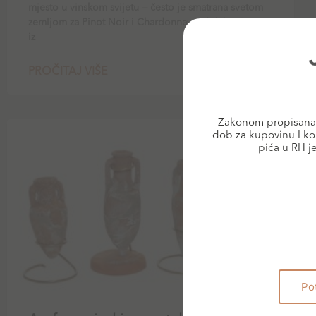
mjesto u vinskom svijetu — često je smatrana svetom
zemljom za Pinot Noir i Chardonnay. I dok bijela vina
iz
PROČITAJ VIŠE
Zakonom propisana 
dob za kupovinu I ko
BLOG
pića u RH j
Po