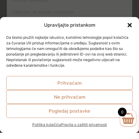
NAČINI PLAĆANJA
OBRAZAC ZA RASKID UGOVORA
Upravljajte pristankom
POLITIKA KOLAČIĆA (COOKIES)
Da bismo pružili najbolje iskustvo, koristimo tehnologije poput kolačića
SIGURNOST
za čuvanje i/ili pristup informacijama o uređaju. Suglasnost s ovim
tehnologijama će nam omogućiti da obrađujemo podatke kao što su
ponašanje pri pregledavanju ili jedinstveni ID-ovi na ovoj web stranici.
NAČINI PLAĆANJA
Nepristanak ili povlačenje suglasnosti može negativno utjecati na
određene karakteristike i funkcije.
Prihvaćam
Ne prihvaćam
© All rights reserved
Pogledaj postavke
0
Politika kolačića
Pravila o zaštiti privatnosti
Zakonom propisana minimalna starosna dob za kupovinu I