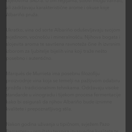
dijelovima SAD-a. U tim regijama, stilovi mogu varirati,
ali zadržavaju karakteristične arome i okuse koje
Albariño pruža.
Ukratko, vina od sorte Albariño oduševljavaju svojom
svježinom, voćnošću i mineralnošću. Njihova bogata i
slojevita aroma te savršena ravnoteža čine ih izvrsnim
izborom za ljubitelje bijelih vina koji traže nešto
posebno i autentično.
Marqués de Murrieta ima posebnu filozofiju
proizvodnje vina koja se temelji na pažljivom odabiru
grožđa i tradicionalnim tehnikama. Održavaju visoke
standarde u vinogradu i tijekom procesa fermentacije
kako bi osigurali da njihov Albariño bude iznimne
kvalitete i prepoznatljivog stila.
Nakon godina uživanja u tipičnom, svježem Pazo
Barrantesu – rezultatu terroira izvanredne kvalitete te