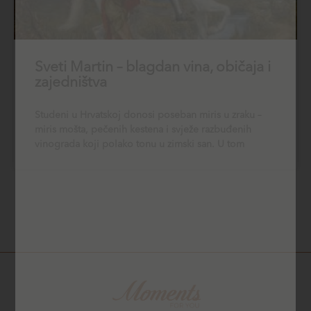
Sveti Martin – blagdan vina, običaja i
zajedništva
Studeni u Hrvatskoj donosi poseban miris u zraku –
miris mošta, pečenih kestena i svježe razbuđenih
vinograda koji polako tonu u zimski san. U tom