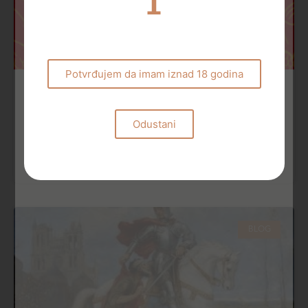
Potvrđujem da imam iznad 18 godina
Dani Hugel vinarije
Odustani
U svijetu vina postoje imena koja ne nose samo
etiketu, već nas pozivaju da zastanemo. Da osjetimo
priču kraj čaše, da udahnemo dublje, da dopustimo
BLOG