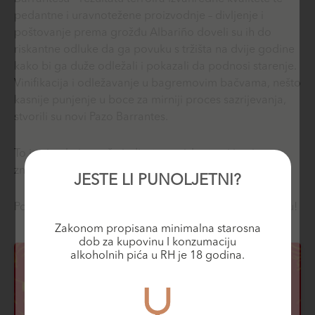
pedantne i uravnotežene proizvodnje – divljenje i
poštovanje prema grožđu Albariño doveli su ih do
riskantne odluke da ga povuku s tržišta na dvije godine
kako bi ga duže odležali i pokazali da podnosi starenje.
Vinifikacija i odležavanje u bagremovim bačvama, nešto
kasnije punjenje u boce za mirniji proces sazrijevanja,
stvorili su novi Pazo Barrantes.
To je vino koje pruža jedinstveno iskustvo i izaziva
znatiželju ljubitelja Albariño sorte!
JESTE LI PUNOLJETNI?
Potražite svoj primjerak u Moments Wine & Fine Shopu!
Zakonom propisana minimalna starosna
dob za kupovinu I konzumaciju
alkoholnih pića u RH je 18 godina.
BLOG