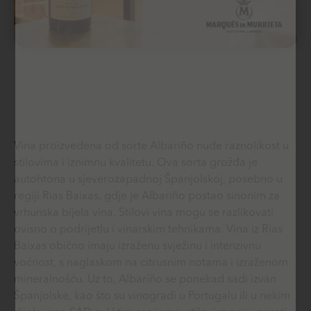
Vina proizvedena od sorte Albariño nude raznolikost u
stilovima i iznimnu kvalitetu. Ova sorta grožđa je
autohtona u sjeverozapadnoj Španjolskoj, posebno u
regiji Rias Baixas, gdje je Albariño postao sinonim za
vrhunska bijela vina. Stilovi vina mogu se razlikovati
ovisno o podrijetlu i vinarskim tehnikama. Vina iz Rias
Baixas obično imaju izraženu svježinu i intenzivnu
voćnost, s naglaskom na citrusnim notama i izraženom
mineralnošću. Uz to, Albariño se ponekad sadi izvan
Španjolske, kao što su vinogradi u Portugalu ili u nekim