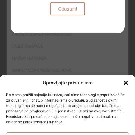
Odustani
UVJETI KORIŠTENJA
PODNOŠENJE PRIGOVORA
PRAVILA O ZAŠTITI PRIVATNOSTI
UVJETI DOSTAVE
NAČINI PLAĆANJA
OBRAZAC ZA RASKID UGOVORA
Upravljajte pristankom
POLITIKA KOLAČIĆA (COOKIES)
Da bismo pružili najbolje iskustvo, koristimo tehnologije poput kolačića
SIGURNOST
za čuvanje i/ili pristup informacijama o uređaju. Suglasnost s ovim
tehnologijama će nam omogućiti da obrađujemo podatke kao što su
ponašanje pri pregledavanju ili jedinstveni ID-ovi na ovoj web stranici.
NAČINI PLAĆANJA
Nepristanak ili povlačenje suglasnosti može negativno utjecati na
određene karakteristike i funkcije.