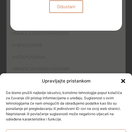
Odustani
UVJETI KORIŠTENJA
PODNOŠENJE PRIGOVORA
PRAVILA O ZAŠTITI PRIVATNOSTI
UVJETI DOSTAVE
NAČINI PLAĆANJA
OBRAZAC ZA RASKID UGOVORA
Upravljajte pristankom
POLITIKA KOLAČIĆA (COOKIES)
Da bismo pružili najbolje iskustvo, koristimo tehnologije poput kolačića
SIGURNOST
za čuvanje i/ili pristup informacijama o uređaju. Suglasnost s ovim
tehnologijama će nam omogućiti da obrađujemo podatke kao što su
ponašanje pri pregledavanju ili jedinstveni ID-ovi na ovoj web stranici.
NAČINI PLAĆANJA
Nepristanak ili povlačenje suglasnosti može negativno utjecati na
određene karakteristike i funkcije.