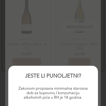
NEMA NA ZALIHI
Bijela vina
Bijela vina
Château Minuty Blanc et
Erdoro Sauvignon Blanc
Or
2024
34,00
€
24,00
€
Dodaj u košaricu
Pročitaj više
JESTE LI PUNOLJETNI?
Zakonom propisana minimalna starosna
dob za kupovinu I konzumaciju
alkoholnih pića u RH je 18 godina.