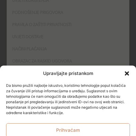
UVJETI KORIŠTENJA
PODNOŠENJE PRIGOVORA
PRAVILA O ZAŠTITI PRIVATNOSTI
UVJETI DOSTAVE
NAČINI PLAĆANJA
OBRAZAC ZA RASKID UGOVORA
Upravljajte pristankom
POLITIKA KOLAČIĆA (COOKIES)
Da bismo pružili najbolje iskustvo, koristimo tehnologije poput kolačića
SIGURNOST
za čuvanje i/ili pristup informacijama o uređaju. Suglasnost s ovim
tehnologijama će nam omogućiti da obrađujemo podatke kao što su
ponašanje pri pregledavanju ili jedinstveni ID-ovi na ovoj web stranici.
NAČINI PLAĆANJA
Nepristanak ili povlačenje suglasnosti može negativno utjecati na
određene karakteristike i funkcije.
Prihvaćam