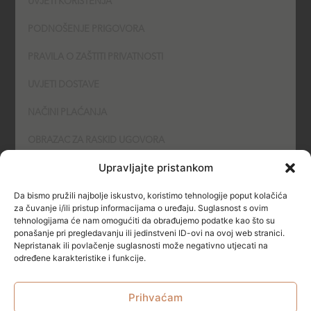
UVJETI KORIŠTENJA
PODNOŠENJE PRIGOVORA
PRAVILA O ZAŠTITI PRIVATNOSTI
UVJETI DOSTAVE
NAČINI PLAĆANJA
OBRAZAC ZA RASKID UGOVORA
Upravljajte pristankom
POLITIKA KOLAČIĆA (COOKIES)
Da bismo pružili najbolje iskustvo, koristimo tehnologije poput kolačića
SIGURNOST
za čuvanje i/ili pristup informacijama o uređaju. Suglasnost s ovim
tehnologijama će nam omogućiti da obrađujemo podatke kao što su
ponašanje pri pregledavanju ili jedinstveni ID-ovi na ovoj web stranici.
NAČINI PLAĆANJA
Nepristanak ili povlačenje suglasnosti može negativno utjecati na
određene karakteristike i funkcije.
Prihvaćam