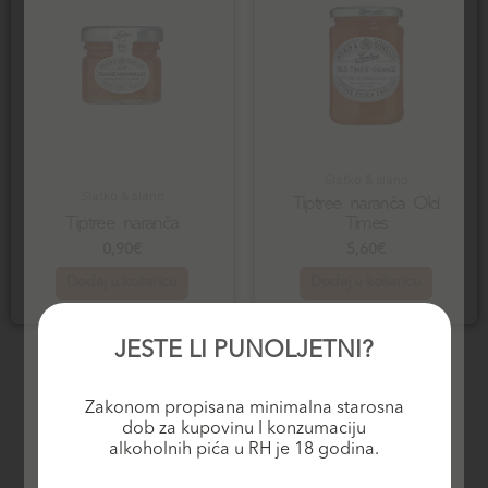
Slatko & slano
Slatko & slano
Tiptree naranča Old
Tiptree naranča
Times
0,90
€
5,60
€
Dodaj u košaricu
Dodaj u košaricu
JESTE LI PUNOLJETNI?
Zakonom propisana minimalna starosna
dob za kupovinu I konzumaciju
alkoholnih pića u RH je 18 godina.