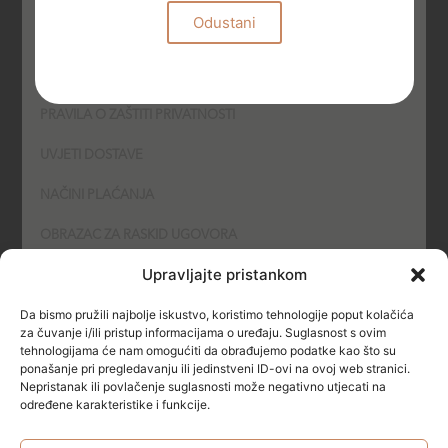
Odustani
UVJETI KORIŠTENJA
PODNOŠENJE PRIGOVORA
PRAVILA O ZAŠTITI PRIVATNOSTI
UVJETI DOSTAVE
NAČINI PLAĆANJA
OBRAZAC ZA RASKID UGOVORA
Upravljajte pristankom
POLITIKA KOLAČIĆA (COOKIES)
Da bismo pružili najbolje iskustvo, koristimo tehnologije poput kolačića
SIGURNOST
za čuvanje i/ili pristup informacijama o uređaju. Suglasnost s ovim
tehnologijama će nam omogućiti da obrađujemo podatke kao što su
ponašanje pri pregledavanju ili jedinstveni ID-ovi na ovoj web stranici.
NAČINI PLAĆANJA
Nepristanak ili povlačenje suglasnosti može negativno utjecati na
određene karakteristike i funkcije.