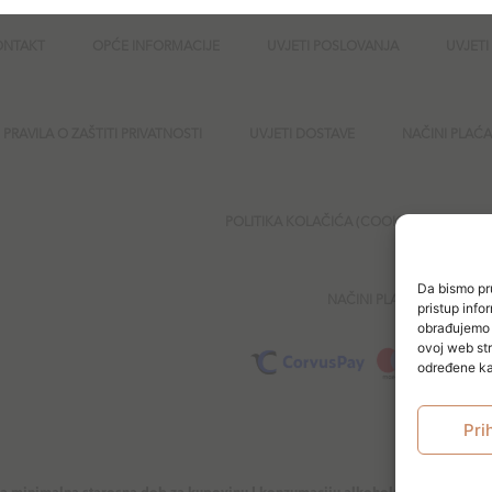
ONTAKT
OPĆE INFORMACIJE
UVJETI POSLOVANJA
UVJETI
PRAVILA O ZAŠTITI PRIVATNOSTI
UVJETI DOSTAVE
NAČINI PLAĆ
POLITIKA KOLAČIĆA (COOKIES)
SI
Da bismo pru
NAČINI PLAĆANJA
pristup inf
obrađujemo p
ovoj web str
određene kar
Pri