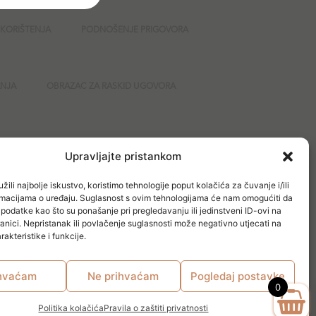
 KORIŠTENJA
PODNOŠENJE PRIGOVORA
ANJA
OBRAZAC ZA RASKID UGOVORA
GURNOST
Upravljajte pristankom
žili najbolje iskustvo, koristimo tehnologije poput kolačića za čuvanje i/ili
ormacijama o uređaju. Suglasnost s ovim tehnologijama će nam omogućiti da
odatke kao što su ponašanje pri pregledavanju ili jedinstveni ID-ovi na
anici. Nepristanak ili povlačenje suglasnosti može negativno utjecati na
akteristike i funkcije.
hvaćam
Ne prihvaćam
Pogledaj postavke
0
Politika kolačića
Pravila o zaštiti privatnosti