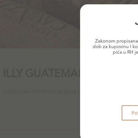
Zakonom propisana 
dob za kupovinu I ko
pića u RH j
ILLY GUATEMALA
It seems we can't find what you're looking for.
Po