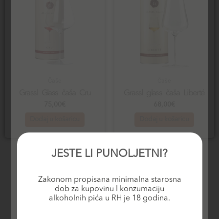
Čaše
Čaše
Grassl Glass čaša Cru
Grassl glass čaša Liberté
75,00
€
68,00
€
Dodaj u košaricu
Dodaj u košaricu
JESTE LI PUNOLJETNI?
Zakonom propisana minimalna starosna
dob za kupovinu I konzumaciju
alkoholnih pića u RH je 18 godina.