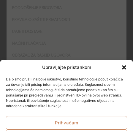
PODNOŠENJE PRIGOVORA
PRAVILA O ZAŠTITI PRIVATNOSTI
UVJETI DOSTAVE
NAČINI PLAĆANJA
OBRAZAC ZA RASKID UGOVORA
Upravljajte pristankom
POLITIKA KOLAČIĆA (COOKIES)
Da bismo pružili najbolje iskustvo, koristimo tehnologije poput kolačića
SIGURNOST
za čuvanje i/ili pristup informacijama o uređaju. Suglasnost s ovim
tehnologijama će nam omogućiti da obrađujemo podatke kao što su
ponašanje pri pregledavanju ili jedinstveni ID-ovi na ovoj web stranici.
NAČINI PLAĆANJA
Nepristanak ili povlačenje suglasnosti može negativno utjecati na
određene karakteristike i funkcije.
Prihvaćam