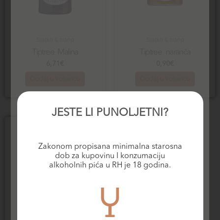
Slatko & slano
Slatko & slano
Tiptree Malina
Tiptree naranča
6,71
€
0,90
€
Dodaj u košaricu
Dodaj u košaricu
JESTE LI PUNOLJETNI?
Zakonom propisana minimalna starosna
dob za kupovinu I konzumaciju
alkoholnih pića u RH je 18 godina.
Slatko & slano