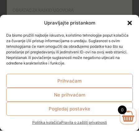
OBRAZAC ZA RASKID UGOVORA
Upravljajte pristankom
POLITIKA KOLAČIĆA (COOKIES)
Da bismo pružili najbolje iskustvo, koristimo tehnologije poput kolačića
SIGURNOST
za čuvanje i/ili pristup informacijama o uređaju. Suglasnost s ovim
tehnologijama će nam omogućiti da obrađujemo podatke kao što su
ponašanje pri pregledavanju ili jedinstveni ID-ovi na ovoj web stranici.
NAČINI PLAĆANJA
Nepristanak ili povlačenje suglasnosti može negativno utjecati na
određene karakteristike i funkcije.
Prihvaćam
Ne prihvaćam
© All rights reserved
Pogledaj postavke
0
Politika kolačića
Pravila o zaštiti privatnosti
Zakonom propisana minimalna starosna dob za kupovinu I