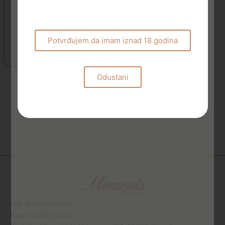
Tiptree naranča Old
Times
5,60
€
Potvrđujem da imam iznad 18 godina
Dodaj u košaricu
Odustani
OIB: 24628814304
Pago Croatia d.o.o.