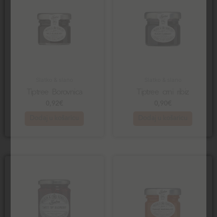
Slatko & slano
Slatko & slano
Tiptree Borovnica
Tiptree crni ribiz
0,92
€
0,90
€
Dodaj u košaricu
Dodaj u košaricu