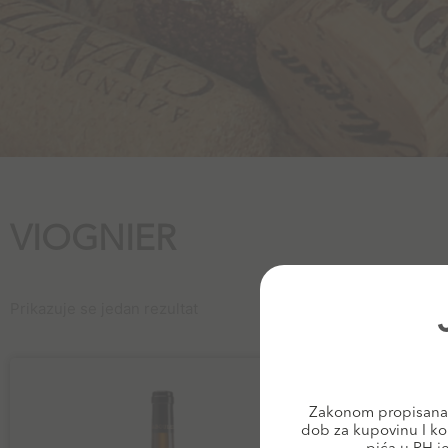
VIOGNIER
Prikazuje se jedan rezultat
Zakonom propisana 
dob za kupovinu I ko