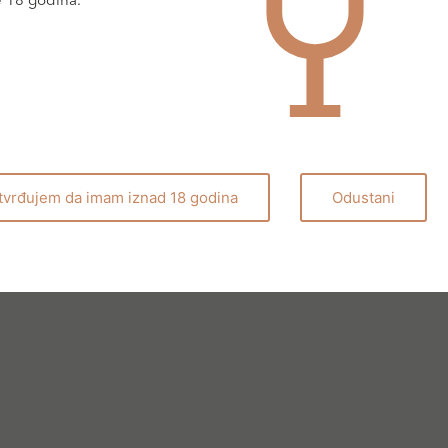
e 18 godina.
tvrđujem da imam iznad 18 godina
Odustani