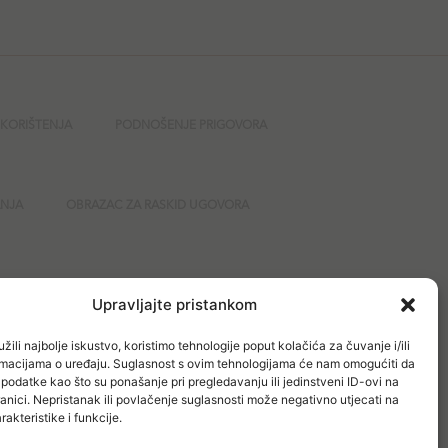
 KORIŠTENJA
PODNOŠENJE PRIGOVORA
ANJA
OBRAZAC ZA RASKID UGOVORA
GURNOST
Upravljajte pristankom
žili najbolje iskustvo, koristimo tehnologije poput kolačića za čuvanje i/ili
ormacijama o uređaju. Suglasnost s ovim tehnologijama će nam omogućiti da
odatke kao što su ponašanje pri pregledavanju ili jedinstveni ID-ovi na
anici. Nepristanak ili povlačenje suglasnosti može negativno utjecati na
akteristike i funkcije.