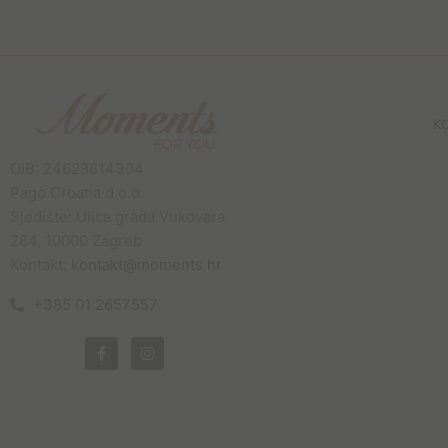
K
OIB: 24628814304
Pago Croatia d.o.o.
Sjedište: Ulica grada Vukovara
284, 10000 Zagreb
Kontakt:
kontakt@moments.hr
+385 01 2657557
F
I
a
n
c
s
e
t
b
a
o
g
o
r
k
a
-
m