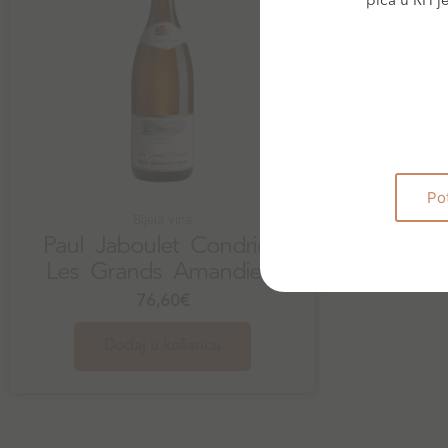
pića u RH j
Po
Bijela vina
Paul Jaboulet Condrieu
Les Grands Amandiers
76,60
€
Dodaj u košaricu