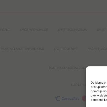
ONTAKT
OPĆE INFORMACIJE
UVJETI POSLOVANJA
UVJETI
PRAVILA O ZAŠTITI PRIVATNOSTI
UVJETI DOSTAVE
NAČINI PLAĆ
POLITIKA KOLAČIĆA (COOKIES)
SI
Da bismo pru
NAČINI PLAĆANJA
pristup inf
obrađujemo p
ovoj web str
određene kar