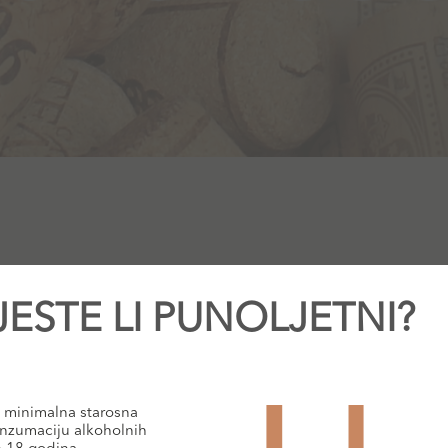
JESTE LI PUNOLJETNI?
minimalna starosna
nzumaciju alkoholnih