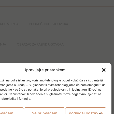
 KORIŠTENJA
PODNOŠENJE PRIGOVORA
ANJA
OBRAZAC ZA RASKID UGOVORA
GURNOST
Upravljajte pristankom
žili najbolje iskustvo, koristimo tehnologije poput kolačića za čuvanje i/ili
ormacijama o uređaju. Suglasnost s ovim tehnologijama će nam omogućiti da
odatke kao što su ponašanje pri pregledavanju ili jedinstveni ID-ovi na
anici. Nepristanak ili povlačenje suglasnosti može negativno utjecati na
akteristike i funkcije.
hvaćam
Ne prihvaćam
Pogledaj postavke