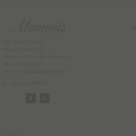
K
OIB: 24628814304
Pago Croatia d.o.o.
Sjedište: Ulica grada Vukovara
284, 10000 Zagreb
Kontakt:
kontakt@moments.hr
+385 01 2657557
F
I
a
n
c
s
e
t
b
a
o
g
o
r
k
a
-
m
f