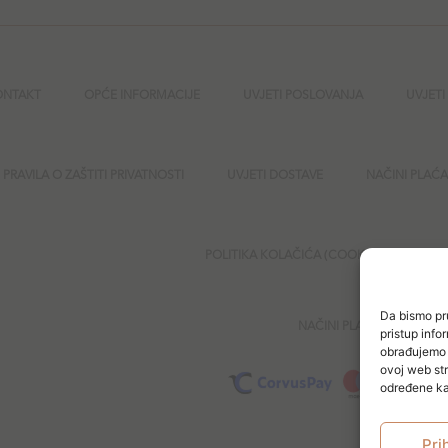
ONTAKT
OPĆE INFORMACIJE
UVJETI POSLOVANJA
UVJETI
PRAVILA O ZAŠTITI PRIVATNOSTI
UVJETI DOSTAVE
NAČINI PLAĆ
POLITIKA KOLAČIĆA (COOKIES)
SI
Da bismo pru
NAČINI PLAĆANJA
pristup inf
obrađujemo p
ovoj web str
određene kar
Pri