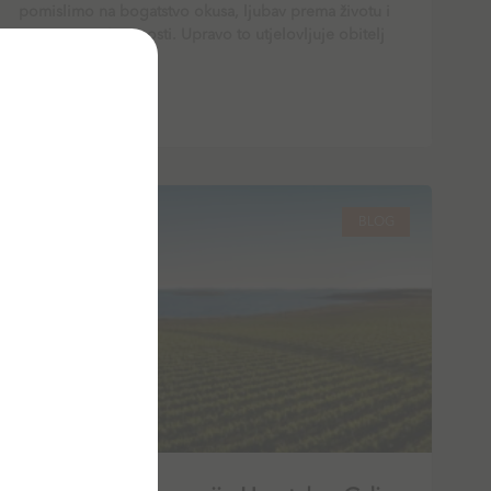
pomislimo na bogatstvo okusa, ljubav prema životu i
strast prema izvrsnosti. Upravo to utjelovljuje obitelj
Loison, čije ime
PROČITAJ VIŠE
BLOG