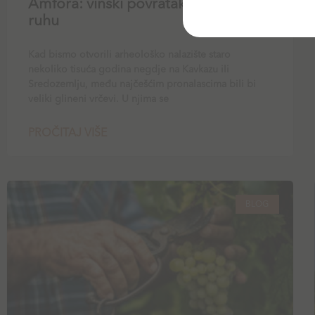
Amfora: vinski povratak u glinenom
ruhu
Kad bismo otvorili arheološko nalazište staro
nekoliko tisuća godina negdje na Kavkazu ili
Sredozemlju, među najčešćim pronalascima bili bi
veliki glineni vrčevi. U njima se
PROČITAJ VIŠE
BLOG