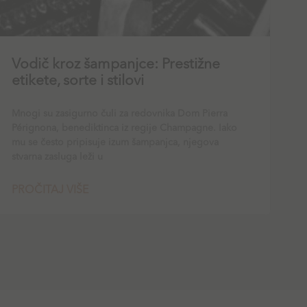
Vodič kroz šampanjce: Prestižne
etikete, sorte i stilovi
Mnogi su zasigurno čuli za redovnika Dom Pierra
Pérignona, benediktinca iz regije Champagne. Iako
mu se često pripisuje izum šampanjca, njegova
stvarna zasluga leži u
PROČITAJ VIŠE