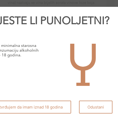
vina) nazivaju se vina bijelih sorata vinove loze koja
se proizvode s produženim kontaktom s kožicama
JESTE LI PUNOLJETNI?
PROČITAJ VIŠE
minimalna starosna
nzumaciju alkoholnih
BLOG
e 18 godina.
tvrđujem da imam iznad 18 godina
Odustani