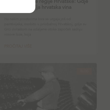
Otkrijte vinske regije Hrvatske: Gdje
nastaju najbolja hrvatska vina
Na našim prostorima loza se uzgaja još od
pamtivijeka, osobito u priobalnoj Hrvatskoj, gdje su
Grci dolaskom na udaljene otoke započeli sadnju
vinove loze, koja
PROČITAJ VIŠE
BLOG