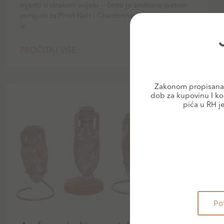
mjesto u vinskom svijetu — često je smatrana svetom
zemljom za Pinot Noir i Chardonnay. I dok bijela vina
iz
PROČITAJ VIŠE
Zakonom propisana 
dob za kupovinu I ko
BLOG
pića u RH j
Po