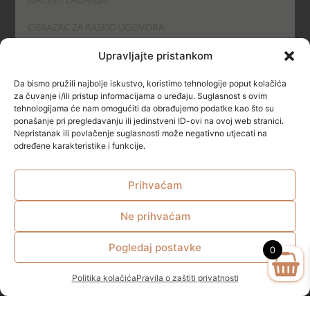
NAČINI PLAĆANJA
OBRAZAC ZA RASKID UGOVORA
Upravljajte pristankom
POLITIKA KOLAČIĆA (COOKIES)
Da bismo pružili najbolje iskustvo, koristimo tehnologije poput kolačića
SIGURNOST
za čuvanje i/ili pristup informacijama o uređaju. Suglasnost s ovim
tehnologijama će nam omogućiti da obrađujemo podatke kao što su
ponašanje pri pregledavanju ili jedinstveni ID-ovi na ovoj web stranici.
NAČINI PLAĆANJA
Nepristanak ili povlačenje suglasnosti može negativno utjecati na
određene karakteristike i funkcije.
Prihvaćam
Ne prihvaćam
© All rights reserved
Pogledaj postavke
0
Politika kolačića
Pravila o zaštiti privatnosti
Zakonom propisana minimalna starosna dob za kupovinu I