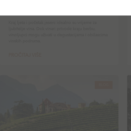
Top vinarije u okolici Zagreba koje
morate posjetiti
Kraj ljeta i početak jeseni idealno su vrijeme za
ljubitelje vina. Dok vinari privode kraju berbu,
vinoljupci mogu uživati u degustacijama i obilascima
vinskih podruma.
PROČITAJ VIŠE
BLOG