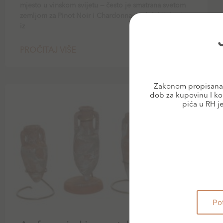
mjesto u vinskom svijetu — često je smatrana svetom
zemljom za Pinot Noir i Chardonnay. I dok bijela vina
iz
PROČITAJ VIŠE
Zakonom propisana 
dob za kupovinu I ko
BLOG
pića u RH j
Po