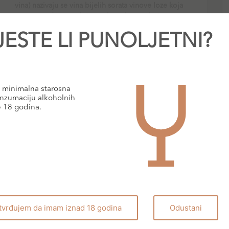
vina) nazivaju se vina bijelih sorata vinove loze koja
se proizvode s produženim kontaktom s kožicama
JESTE LI PUNOLJETNI?
PROČITAJ VIŠE
minimalna starosna
nzumaciju alkoholnih
BLOG
e 18 godina.
tvrđujem da imam iznad 18 godina
Odustani