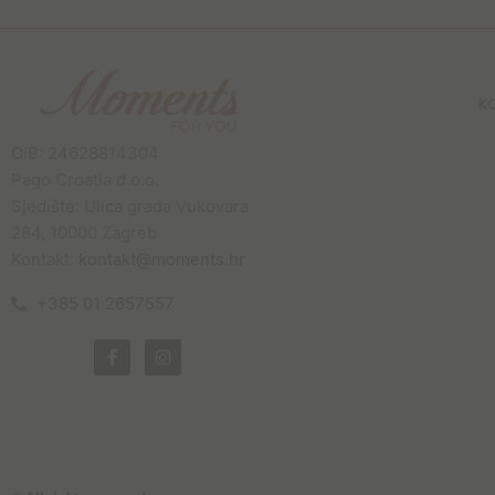
K
OIB: 24628814304
Pago Croatia d.o.o.
Sjedište: Ulica grada Vukovara
284, 10000 Zagreb
Kontakt:
kontakt@moments.hr
+385 01 2657557
F
I
a
n
c
s
e
t
b
a
o
g
o
r
k
a
-
m
f