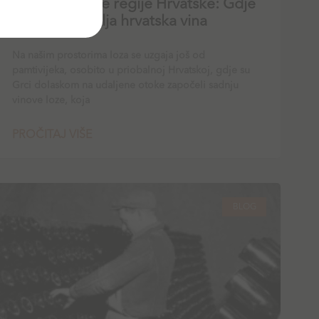
Otkrijte vinske regije Hrvatske: Gdje
nastaju najbolja hrvatska vina
Na našim prostorima loza se uzgaja još od
pamtivijeka, osobito u priobalnoj Hrvatskoj, gdje su
Grci dolaskom na udaljene otoke započeli sadnju
vinove loze, koja
PROČITAJ VIŠE
BLOG