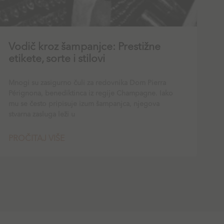
Vodič kroz šampanjce: Prestižne
etikete, sorte i stilovi
Mnogi su zasigurno čuli za redovnika Dom Pierra
Pérignona, benediktinca iz regije Champagne. Iako
mu se često pripisuje izum šampanjca, njegova
stvarna zasluga leži u
PROČITAJ VIŠE