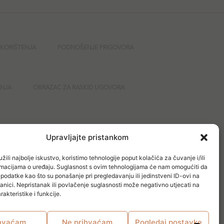
 KORIŠTENJA
PODNOŠENJE PRIGOVORA
ANJA
OBRAZAC ZA RASKID UGOVORA
GURNOST
Upravljajte pristankom
žili najbolje iskustvo, koristimo tehnologije poput kolačića za čuvanje i/ili
ormacijama o uređaju. Suglasnost s ovim tehnologijama će nam omogućiti da
odatke kao što su ponašanje pri pregledavanju ili jedinstveni ID-ovi na
anici. Nepristanak ili povlačenje suglasnosti može negativno utjecati na
akteristike i funkcije.
hvaćam
Ne prihvaćam
Pogledaj postavke