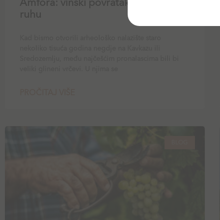
Amfora: vinski povratak u glinenom
ruhu
Kad bismo otvorili arheološko nalazište staro
nekoliko tisuća godina negdje na Kavkazu ili
Sredozemlju, među najčešćim pronalascima bili bi
veliki glineni vrčevi. U njima se
PROČITAJ VIŠE
BLOG