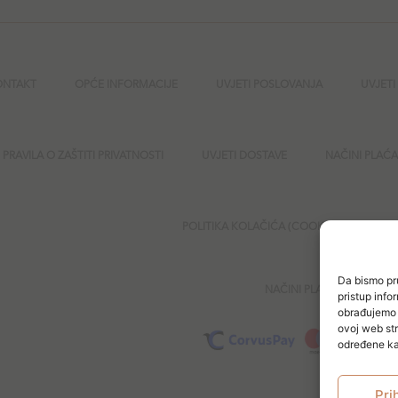
ONTAKT
OPĆE INFORMACIJE
UVJETI POSLOVANJA
UVJETI
PRAVILA O ZAŠTITI PRIVATNOSTI
UVJETI DOSTAVE
NAČINI PLAĆ
POLITIKA KOLAČIĆA (COOKIES)
SI
Da bismo pru
NAČINI PLAĆANJA
pristup inf
obrađujemo p
ovoj web str
određene kar
Pri