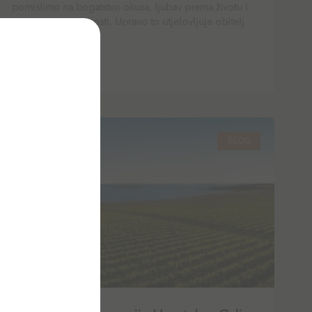
pomislimo na bogatstvo okusa, ljubav prema životu i
strast prema izvrsnosti. Upravo to utjelovljuje obitelj
Loison, čije ime
PROČITAJ VIŠE
BLOG