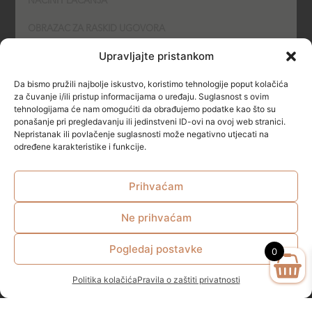
NAČINI PLAĆANJA
OBRAZAC ZA RASKID UGOVORA
Upravljajte pristankom
POLITIKA KOLAČIĆA (COOKIES)
Da bismo pružili najbolje iskustvo, koristimo tehnologije poput kolačića
SIGURNOST
za čuvanje i/ili pristup informacijama o uređaju. Suglasnost s ovim
tehnologijama će nam omogućiti da obrađujemo podatke kao što su
ponašanje pri pregledavanju ili jedinstveni ID-ovi na ovoj web stranici.
NAČINI PLAĆANJA
Nepristanak ili povlačenje suglasnosti može negativno utjecati na
određene karakteristike i funkcije.
Prihvaćam
Ne prihvaćam
© All rights reserved
Pogledaj postavke
0
Politika kolačića
Pravila o zaštiti privatnosti
Zakonom propisana minimalna starosna dob za kupovinu I