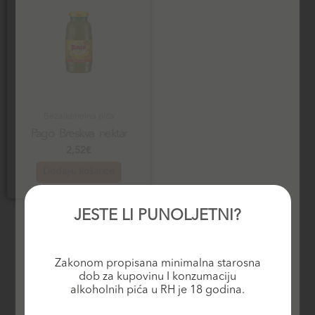
Bezalkoholna pića
Pago Breskva nektar
2,52
€
Dodaj u košaricu
JESTE LI PUNOLJETNI?
Zakonom propisana minimalna starosna
dob za kupovinu I konzumaciju
alkoholnih pića u RH je 18 godina.