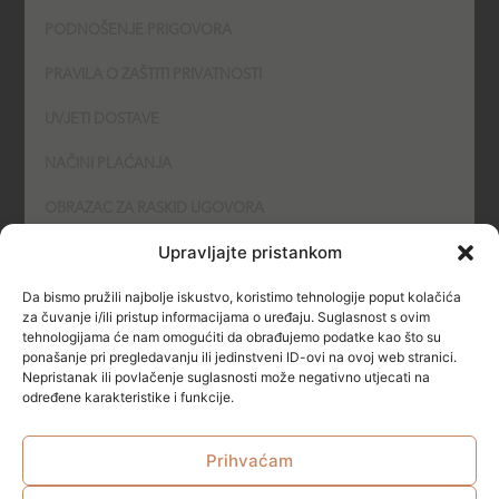
PODNOŠENJE PRIGOVORA
PRAVILA O ZAŠTITI PRIVATNOSTI
UVJETI DOSTAVE
NAČINI PLAĆANJA
OBRAZAC ZA RASKID UGOVORA
Upravljajte pristankom
POLITIKA KOLAČIĆA (COOKIES)
Da bismo pružili najbolje iskustvo, koristimo tehnologije poput kolačića
SIGURNOST
za čuvanje i/ili pristup informacijama o uređaju. Suglasnost s ovim
tehnologijama će nam omogućiti da obrađujemo podatke kao što su
ponašanje pri pregledavanju ili jedinstveni ID-ovi na ovoj web stranici.
NAČINI PLAĆANJA
Nepristanak ili povlačenje suglasnosti može negativno utjecati na
određene karakteristike i funkcije.
Prihvaćam