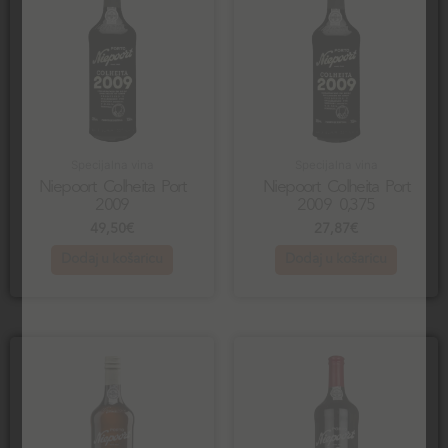
Specijalna vina
Specijalna vina
Niepoort Colheita Port
Niepoort Colheita Port
2009
2009 0,375
49,50
€
27,87
€
Dodaj u košaricu
Dodaj u košaricu