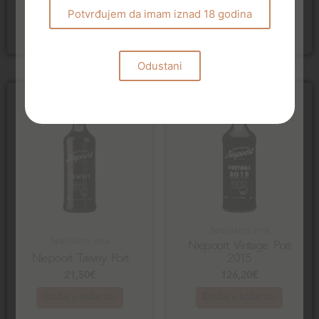
20,00
€
21,50
€
Potvrđujem da imam iznad 18 godina
Dodaj u košaricu
Dodaj u košaricu
Odustani
Specijalna vina
Specijalna vina
Niepoort Vintage Port
Niepoort Tawny Port
2015
21,50
€
126,20
€
Dodaj u košaricu
Dodaj u košaricu