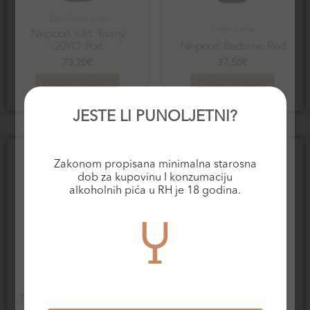
Specijalna vina
Crvena vina
Niepoort Old Tawny
20YO Port
Niepoort Redoma Red
73,20
€
37,50
€
Dodaj u košaricu
Dodaj u košaricu
JESTE LI PUNOLJETNI?
Zakonom propisana minimalna starosna
dob za kupovinu I konzumaciju
alkoholnih pića u RH je 18 godina.
Bijela vina
Specijalna vina
Niepoort Redoma White
Niepoort Ruby Port