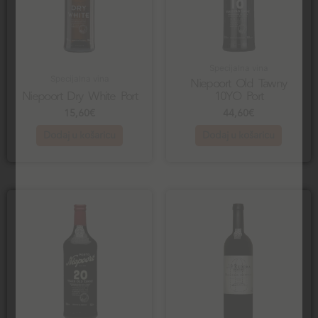
Specijalna vina
Specijalna vina
Niepoort Old Tawny
Niepoort Dry White Port
10YO Port
15,60
€
44,60
€
Dodaj u košaricu
Dodaj u košaricu