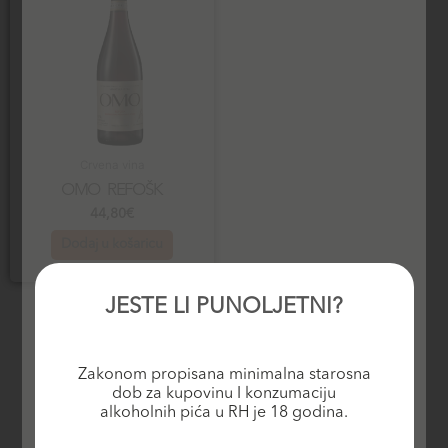
Crvena vina
OMO REFOŠK
44,80
€
Dodaj u košaricu
JESTE LI PUNOLJETNI?
Zakonom propisana minimalna starosna
dob za kupovinu I konzumaciju
alkoholnih pića u RH je 18 godina.