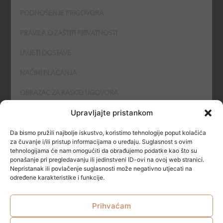
PODNOŠENJE PRIGOVORA
PRAVILA O ZAŠTITI PRIVATNOSTI
UVJETI DOSTAVE
NAČINI PLAĆANJA
OBRAZAC ZA RASKID UGOVORA
Upravljajte pristankom
POLITIKA KOLAČIĆA (COOKIES)
Da bismo pružili najbolje iskustvo, koristimo tehnologije poput kolačića
SIGURNOST
za čuvanje i/ili pristup informacijama o uređaju. Suglasnost s ovim
tehnologijama će nam omogućiti da obrađujemo podatke kao što su
ponašanje pri pregledavanju ili jedinstveni ID-ovi na ovoj web stranici.
NAČINI PLAĆANJA
Nepristanak ili povlačenje suglasnosti može negativno utjecati na
određene karakteristike i funkcije.
Prihvaćam