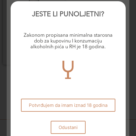
JESTE LI PUNOLJETNI?
Crvena vina
Zakonom propisana minimalna starosna
Escudo Rojo Syrah
dob za kupovinu I konzumaciju
20,00
€
alkoholnih pića u RH je 18 godina.
Dodaj u košaricu
Potvrđujem da imam iznad 18 godina
Odustani