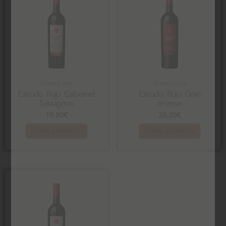
Crvena vina
Crvena vina
Escudo Rojo Cabernet
Escudo Rojo Gran
Sauvignon
reserva
19,80
€
20,20
€
Dodaj u košaricu
Dodaj u košaricu