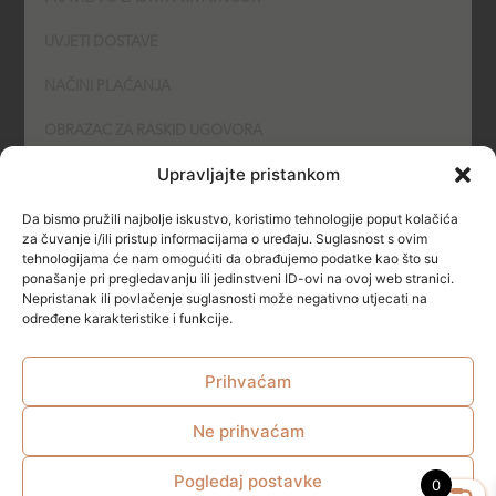
UVJETI DOSTAVE
NAČINI PLAĆANJA
OBRAZAC ZA RASKID UGOVORA
Upravljajte pristankom
POLITIKA KOLAČIĆA (COOKIES)
Da bismo pružili najbolje iskustvo, koristimo tehnologije poput kolačića
SIGURNOST
za čuvanje i/ili pristup informacijama o uređaju. Suglasnost s ovim
tehnologijama će nam omogućiti da obrađujemo podatke kao što su
ponašanje pri pregledavanju ili jedinstveni ID-ovi na ovoj web stranici.
NAČINI PLAĆANJA
Nepristanak ili povlačenje suglasnosti može negativno utjecati na
određene karakteristike i funkcije.
Prihvaćam
Ne prihvaćam
© All rights reserved
Pogledaj postavke
0